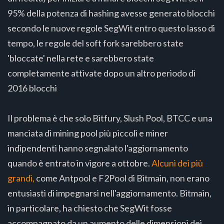
95% della potenza di hashing avesse generato blocchi
secondo le nuove regole SegWit entro questo lasso di
tempo, le regole del soft fork sarebbero state
'bloccate' nella rete e sarebbero state
completamente attivate dopo un altro periodo di
2016 blocchi
Il problema è che solo Bitfury, Slush Pool, BTCC e una
manciata di mining pool più piccoli e miner
indipendenti hanno segnalato l'aggiornamento
quando è entrato in vigore a ottobre.
Alcuni dei più
grandi,
come Antpool e F2Pool di Bitmain, non erano
entusiasti di impegnarsi nell'aggiornamento. Bitmain,
in particolare, ha chiesto che SegWit fosse
accompagnato da un aumento delle dimensioni dei