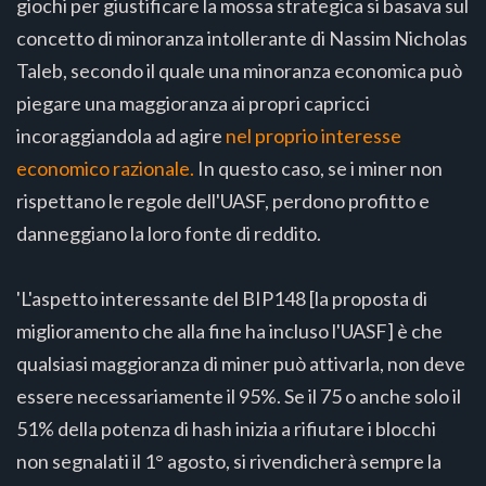
giochi per giustificare la mossa strategica si basava sul
concetto di minoranza intollerante di Nassim Nicholas
Taleb, secondo il quale una minoranza economica può
piegare una maggioranza ai propri capricci
incoraggiandola ad agire
nel proprio interesse
economico razionale.
In questo caso, se i miner non
rispettano le regole dell'UASF, perdono profitto e
danneggiano la loro fonte di reddito.
'L'aspetto interessante del BIP148 [la proposta di
miglioramento che alla fine ha incluso l'UASF] è che
qualsiasi maggioranza di miner può attivarla, non deve
essere necessariamente il 95%. Se il 75 o anche solo il
51% della potenza di hash inizia a rifiutare i blocchi
non segnalati il 1° agosto, si rivendicherà sempre la