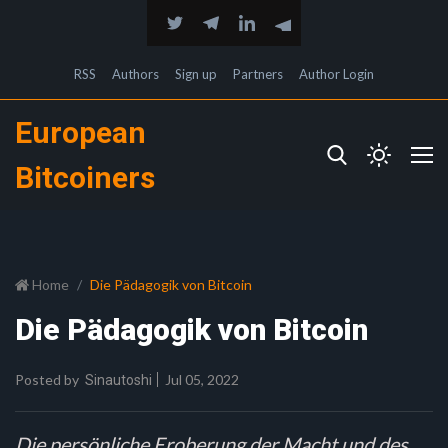
RSS
Authors
Sign up
Partners
Author Login
European
Bitcoiners
Home
Die Pädagogik von Bitcoin
Die Pädagogik von Bitcoin
Posted by
Jul 05, 2022
Sinautoshi
Die persönliche Eroberung der Macht und des