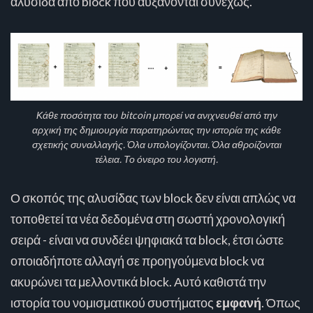
αλυσίδα από block που αυξάνονται συνεχώς.
Κάθε ποσότητα του bitcoin μπορεί να ανιχνευθεί από την
αρχική της δημιουργία παρατηρώντας την ιστορία της κάθε
σχετικής συναλλαγής. Όλα υπολογίζονται. Όλα αθροίζονται
τέλεια. Το όνειρο του λογιστή.
Ο σκοπός της αλυσίδας των block δεν είναι απλώς να
τοποθετεί τα νέα δεδομένα στη σωστή χρονολογική
σειρά - είναι να συνδέει ψηφιακά τα block, έτσι ώστε
οποιαδήποτε αλλαγή σε προηγούμενα block να
ακυρώνει τα μελλοντικά block. Αυτό καθιστά την
ιστορία του νομισματικού συστήματος
εμφανή
. Όπως