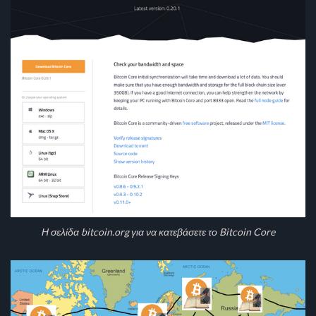
Η σελίδα bitcoin.org για να κατεβάσετε το Bitcoin Core