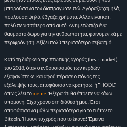
μπορούσα να τον διαπραγματευτώ. Αγόραζα χαμηλά,
πουλούσα ψηλά, έβγαζα χρήματα. Αλλά είναι κάτι
πολύ περισσότερο από αυτό. Αντιμετώπιζα ένα
θαυμαστό δώρο για την ανθρωπότητα, φαινομενικά με
περιφρόνηση. Αξίζει πολύ περισσότερο σεβασμό.
Κατά τη διάρκεια της πτωτικής αγοράς (bear market)
του 2018, όταν ο ενθουσιασμός των κερδών
εξαφανίστηκε, και αφού πέρασε ο πόνος της
εξάλειψής τους, αποφάσισα να κρατήσω, ή "HODL",
όπως λέει το
meme.
Ήξερα ότι θα έπρεπε να κάνω
υπομονή. Είχα χρόνο στη διάθεσή μου. Έτσι
αποφάσισα να μάθω περισσότερα για το τι ήταν το
Bitcoin. Ήμουν τυχερός που το έκανα! Έμεινα