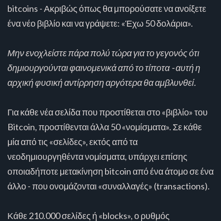
bitcoins - Ακριβώς όπως θα μπορούσατε να ανοίξετε
ένα νέο βιβλίο και να γράψετε: «Έχω 50 δολάρια».
Μην ενοχλείστε πάρα πολύ τώρα για το γεγονός ότι
δημιουργούνται φαινομενικά από το τίποτα - αυτή η
αρχική φυσική αντίρρηση αργότερα θα αμβλυνθεί.
Για κάθε νέα σελίδα που προστίθεται στο «βιβλίο» του
Bitcoin, προστίθενται άλλα 50 «νομίσματα». Σε κάθε
μία από τις «σελίδες», εκτός από τα
νεοδημιουργηθέντα νομίσματα, υπάρχει επίσης
οποιαδήποτε μετακίνηση bitcoin από ένα άτομο σε ένα
άλλο - που ονομάζονται «συναλλαγές» (transactions).
Κάθε 210.000 σελίδες ή «blocks», ο ρυθμός