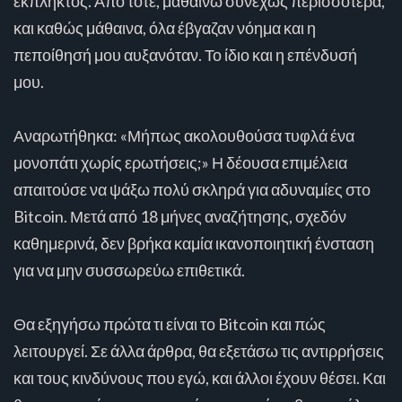
έκπληκτος. Από τότε, μαθαίνω συνεχώς περισσότερα,
και καθώς μάθαινα, όλα έβγαζαν νόημα και η
πεποίθησή μου αυξανόταν. Το ίδιο και η επένδυσή
μου.
Αναρωτήθηκα: «Μήπως ακολουθούσα τυφλά ένα
μονοπάτι χωρίς ερωτήσεις;» Η δέουσα επιμέλεια
απαιτούσε να ψάξω πολύ σκληρά για αδυναμίες στο
Bitcoin. Μετά από 18 μήνες αναζήτησης, σχεδόν
καθημερινά, δεν βρήκα καμία ικανοποιητική ένσταση
για να μην συσσωρεύω επιθετικά.
Θα εξηγήσω πρώτα τι είναι το Bitcoin και πώς
λειτουργεί. Σε άλλα άρθρα, θα εξετάσω τις αντιρρήσεις
και τους κινδύνους που εγώ, και άλλοι έχουν θέσει. Και