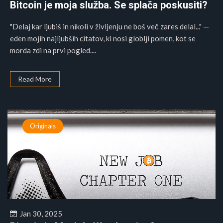
Bitcoin je moja služba. Se splača poskusiti?
"Delaj kar ljubiš in nikoli v življenju ne boš več zares delal..." —
eden mojih najljubših citatov, ki nosi globlji pomen, kot se
morda zdi na prvi pogled....
Read More
Originals
Jan 30, 2025