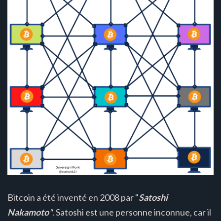
Bitcoin a été inventé en 2008 par "
Satoshi
Nakamoto
"
. Satoshi est une personne inconnue, car il