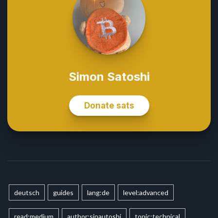
deutsch
guides
lang:de
level:advanced
read:medium
author:sinautoshi
topic:technical