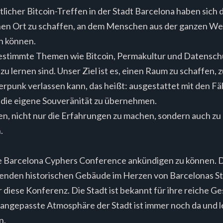
licher Bitcoin-Treffen in der Stadt Barcelona haben sich 
einen Ort zu schaffen, an dem Menschen aus der ganzen 
n können.
bestimmte Themen wie Bitcoin, Permakultur und Datenschut
u lernen sind. Unser Ziel ist es, einen Raum zu schaffen
herpunk verlassen kann, das heißt: ausgestattet mit den F
r die eigene Souveränität zu übernehmen.
en, nicht nur die Erfahrungen zu machen, sondern auch zu l
.
ie Barcelona Cyphers Conference ankündigen zu können. Di
enden historischen Gebäude im Herzen von Barcelonas Sta
ür diese Konferenz. Die Stadt ist bekannt für ihre reiche 
unangepasste Atmosphäre der Stadt ist immer noch da und 
n.