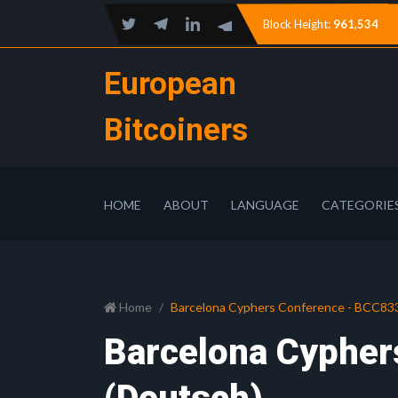
Block Height:
961,534
European
Bitcoiners
HOME
ABOUT
LANGUAGE
CATEGORIE
Home
Barcelona Cyphers Conference - BCC83
Barcelona Cypher