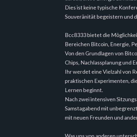
Dies ist keine typische Konfer
Souveränität begeistern und 
Bcc8333 bietet die Möglichkeit
Bereichen Bitcoin, Energie, P
Von den Grundlagen von Bitcoi
Chips, Nachlassplanung und E
Ihr werdet eine Vielzahl von 
praktischen Experimenten, die 
Lernen beginnt.
Nach zwei intensiven Sitzung
Samstagabend mit unbegrenzte
mit neuen Freunden und ande
Was uns von anderen untersche