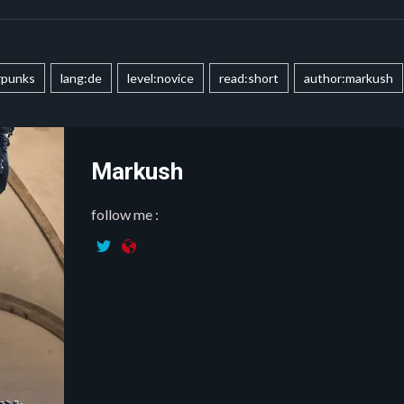
rpunks
lang:de
level:novice
read:short
author:markush
Markush
follow me :