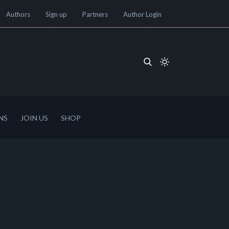
Authors
Sign up
Partners
Author Login
NS
JOIN US
SHOP