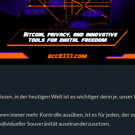
wissen, in der heutigen Welt ist es wichtiger denn je, unse
en immer mehr Kontrolle ausüben, ist es für jeden, der sei
 individueller Souveränität auseinanderzusetzen.