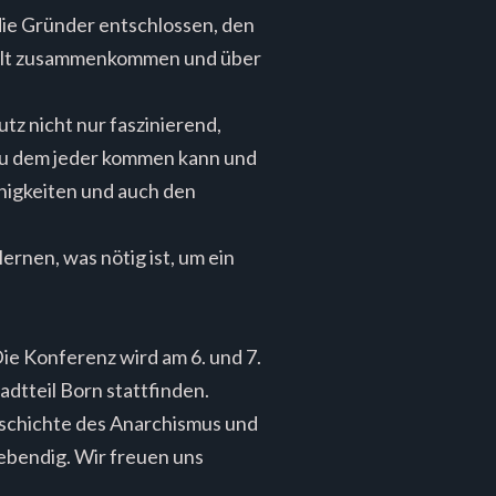
die Gründer entschlossen, den
Welt zusammenkommen und über
z nicht nur faszinierend,
, zu dem jeder kommen kann und
ähigkeiten und auch den
ernen, was nötig ist, um ein
e Konferenz wird am 6. und 7.
dtteil Born stattfinden.
Geschichte des Anarchismus und
lebendig. Wir freuen uns