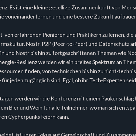
enz. Es ist eine kleine gesellige Zusammenkunft von Mensc
die voneinander lernen und eine bessere Zukunft aufbaue
, von erfahrenen Pionieren und Praktikern zu lernen, die 
ermakultur, Nostr, P2P (Peer-to-Peer) und Datenschutz ar
n und Nostr bis hin zu fortgeschrittenen Themen wie Nod
nergie-Resilienz werden wir ein breites Spektrum an The
Ressourcen finden, von technischen bis hin zu nicht-tech
für jeden zugänglich sind. Egal, ob ihr Tech-Experten sei
stagen werden wir die Konferenz mit einem Paukenschlag
m Bier und Wein für alle Teilnehmer, wo man sich entsp
ren Cypherpunks feiern kann.
idet, ist unser Fokus auf Gemeinschaft und Zusammenarbe