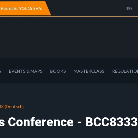
Hashrate:
916.15 EH/s
RSS
S
EVENTS & MAPS
BOOKS
MASTERCLASS
REGULATIO
33 (Deutsch)
s Conference - BCC8333