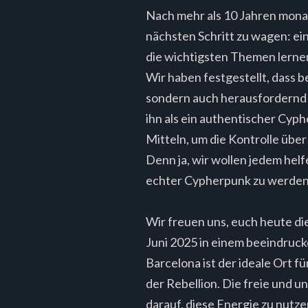
Nach mehr als 10 Jahren monat
nächsten Schritt zu wagen: 
die wichtigsten Themen lerne
Wir haben festgestellt, dass 
sondern auch herausfordernd z
ihn als ein authentischer Cyp
Mitteln, um die Kontrolle übe
Denn ja, wir wollen jedem helf
echter Cypherpunk zu werden
Wir freuen uns, euch heute d
Juni 2025 in einem beeindruck
Barcelona ist der ideale Ort f
der Rebellion. Die freie und 
darauf, diese Energie zu nutze