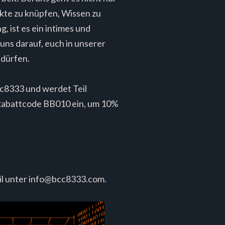
kte zu knüpfen, Wissen zu
, ist es ein intimes und
uns darauf, euch in unserer
 dürfen.
bcc8333 und werdet Teil
 Rabattcode BB010 ein, um 10%
l unter
info@bcc8333.com
.