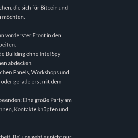
hen, die sich für Bitcoin und
n möchten.
an vorderster Front in den
beiten.
e Building ohne Intel Spy
men abdecken.
nischen Panels, Workshops und
d oder gerade erst mit dem
 beenden: Eine große Party am
annen, Kontakte knüpfen und
it. Bei uns geht es nicht nur