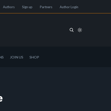
Authors
Sign up
Partners
Author Login
NS
JOIN US
SHOP
e