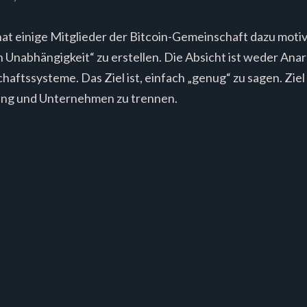
hat einige Mitglieder der Bitcoin-Gemeinschaft dazu mo
 Unabhängigkeit“ zu erstellen. Die Absicht ist weder Ana
aftssysteme. Das Ziel ist, einfach „genug“ zu sagen. Ziel 
rung und Unternehmen zu trennen.