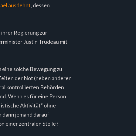
rael ausdehnt
, dessen
ihrer Regierung zur
rminister Justin Trudeau mit
m eine solche Bewegung zu
Zeiten der Not (neben anderen
tral kontrollierten Behörden
ind. Wenn es für eine Person
ristische Aktivität“ ohne
ch dann jemand darauf
n einer zentralen Stelle?