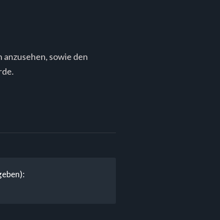
n anzusehen, sowie den
rde.
geben):