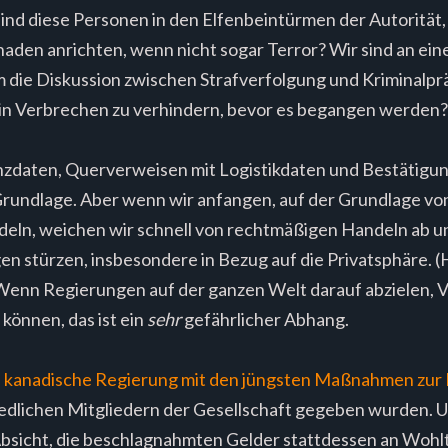
ind diese Personen in den Elfenbeintürmen der Autorität, 
haden anrichten, wenn nicht sogar Terror? Wir sind an ei
die Diskussion zwischen Strafverfolgung und Kriminalprä
 Verbrechen zu verhindern, bevor es begangen werden?
zdaten, Querverweisen mit Logistikdaten und Bestätigung
 Grundlage. Aber wenn wir anfangen, auf der Grundlage vo
deln, weichen wir schnell von rechtmäßigen Handeln ab u
 stürzen, insbesondere in Bezug auf die Privatsphäre. (H
Wenn Regierungen auf der ganzen Welt darauf abzielen, 
können, das ist ein
sehr
gefährlicher Abhang.
die kanadische Regierung mit den jüngsten Maßnahmen zu
 friedlichen Mitgliedern der Gesellschaft gegeben wurden. 
bsicht, die beschlagnahmten Gelder stattdessen an Wohlt