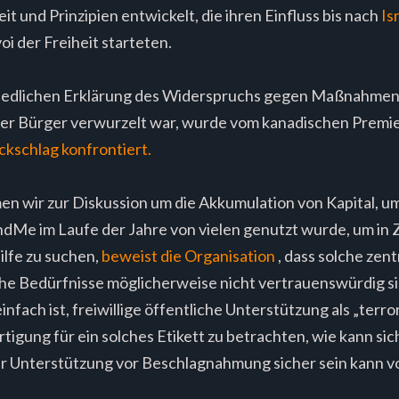
 und Prinzipien entwickelt, die ihren Einfluss bis nach
Is
 der Freiheit starteten.
friedlichen Erklärung des Widerspruchs gegen Maßnahmen 
rer Bürger verwurzelt war, wurde vom kanadischen Premie
ckschlag konfrontiert.
wir zur Diskussion um die Akkumulation von Kapital, u
Me im Laufe der Jahre von vielen genutzt wurde, um in 
lfe zu suchen,
beweist die Organisation
, dass solche zen
lche Bedürfnisse möglicherweise nicht vertrauenswürdig s
nfach ist, freiwillige öffentliche Unterstützung als „terro
tigung für ein solches Etikett zu betrachten, wie kann si
ur Unterstützung vor Beschlagnahmung sicher sein kann vo