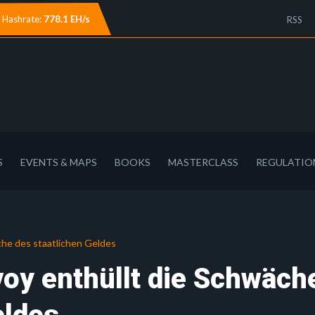
Hashrate:
778.1 EH/s
RSS
S
EVENTS & MAPS
BOOKS
MASTERCLASS
REGULATIO
he des staatlichen Geldes
oy enthüllt die Schwäch