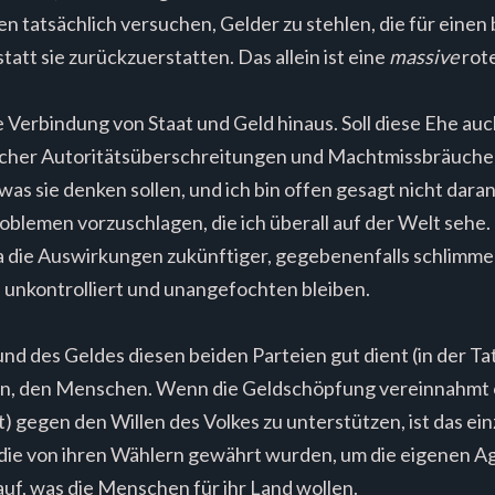
ten tatsächlich versuchen, Gelder zu stehlen, die für ein
tt sie zurückzuerstatten. Das allein ist eine
massive
rot
ie Verbindung von Staat und Geld hinaus. Soll diese Ehe a
olcher Autoritätsüberschreitungen und Machtmissbräuchen
as sie denken sollen, und ich bin offen gesagt nicht daran
Problemen vorzuschlagen, die ich überall auf der Welt seh
a die Auswirkungen zukünftiger, gegebenenfalls schlimm
 unkontrolliert und unangefochten bleiben.
d des Geldes diesen beiden Parteien gut dient (in der Tat z
llen, den Menschen. Wenn die Geldschöpfung vereinnahmt 
) gegen den Willen des Volkes zu unterstützen, ist das ei
die von ihren Wählern gewährt wurden, um die eigenen A
uf, was die Menschen für ihr Land wollen.