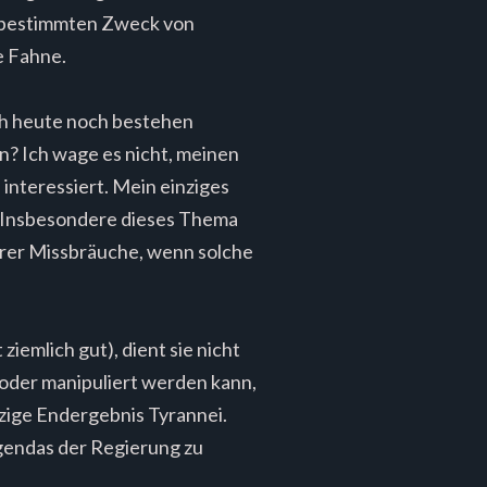
en bestimmten Zweck von
e Fahne.
uch heute noch bestehen
? Ich wage es nicht, meinen
 interessiert. Mein einziges
e. Insbesondere dieses Thema
erer Missbräuche, wenn solche
iemlich gut), dient sie nicht
oder manipuliert werden kann,
nzige Endergebnis Tyrannei.
gendas der Regierung zu