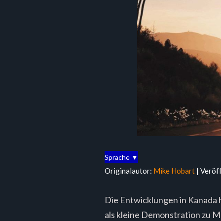
Sprache ▼
Originalautor:
Mike Hobart
| Veröf
Die Entwicklungen in Kanada h
als kleine Demonstration zu M