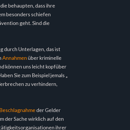
die behaupten, dass ihre
nem besonders schiefen
vention geht. Sind die
 durch Unterlagen, das ist
n
Annahmen
über kriminelle
nd können uns leicht kopfüber
aben Sie zum Beispiel jemals „
Verbrechen zu verhindern,
r Beschlagnahme
der Gelder
Um der Sache wirklich auf den
ätigkeitsorganisationen ihrer