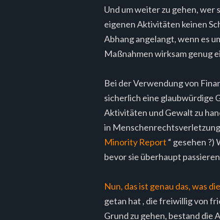
Und um weiter zu gehen, wer s
eigenen Aktivitäten keinen Sc
Abhang angelangt, wenn es um 
Maßnahmen wirksam genug ein
Bei der Verwendung von Finan
sicherlich eine glaubwürdige
Aktivitäten und Gewalt zu han
in Menschenrechtsverletzungen
Minority Report
“ gesehen ?) 
bevor sie überhaupt passieren 
Nun, das ist genau das, was 
getan hat , die freiwillig von
Grund zu gehen, bestand die A