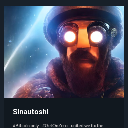
Sinautoshi
#Bitcoin only - #GetOnZero - united we fix the