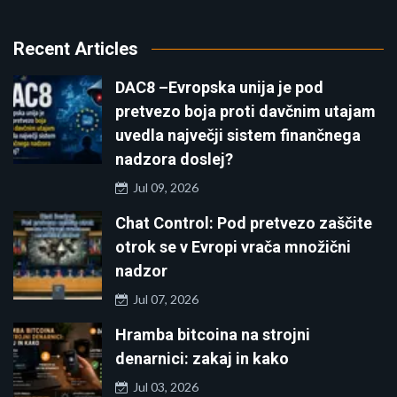
Recent Articles
DAC8 –Evropska unija je pod
pretvezo boja proti davčnim utajam
uvedla največji sistem finančnega
nadzora doslej?
Jul 09, 2026
Chat Control: Pod pretvezo zaščite
otrok se v Evropi vrača množični
nadzor
Jul 07, 2026
Hramba bitcoina na strojni
denarnici: zakaj in kako
Jul 03, 2026