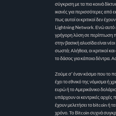
σύγκριση με τα πιο κοινά δίκτ
ικανές για περισσότερες από ε
πως αυτοί οι κριτικοί δεν έχουν
Lightning Network. Ενώ αυτό εί
γρήγορη λύση σε περίπτωση πο
στην βασική αλυσίδα είναι νέο
σωστά; Αλήθεια, οι κριτικοί κα
το δάσος για κάποια δέντρα. Α
Ζούμε σ’ έναν κόσμο που το π
έχει το εθνικό της νόμισμα ή 
ευρώ ή το Αμερικάνικο δολάριο
υπάρχουν οι κεντρικές αρχές 
έχουν μελετήσει το bitcoin ή 
χρόνο. Το Bitcoin συχνά συγκρί