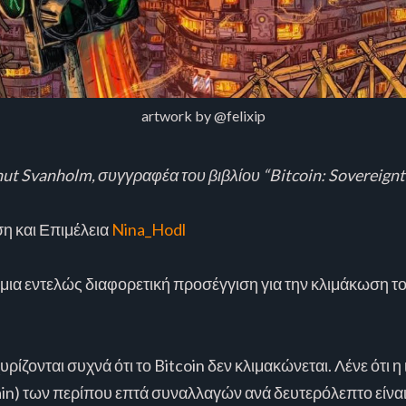
artwork by @felixip
t Svanholm, συγγραφέα του βιβλίου “Bitcoin: Sovereign
η και Επιμέλεια
Nina_Hodl
 μια εντελώς διαφορετική προσέγγιση για την κλιμάκωση το
χυρίζονται συχνά ότι το Bitcoin δεν κλιμακώνεται. Λένε ότι
ain) των περίπου επτά συναλλαγών ανά δευτερόλεπτο είναι