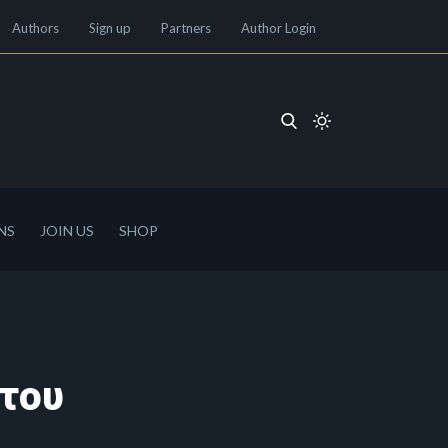
Authors
Sign up
Partners
Author Login
NS
JOIN US
SHOP
 του