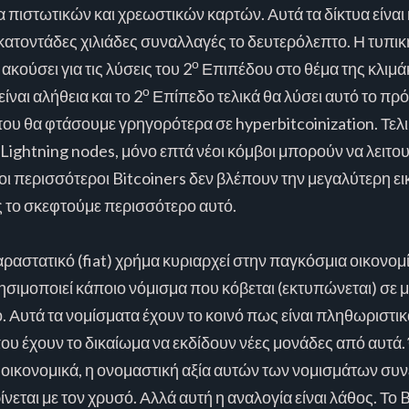
υα πιστωτικών και χρεωστικών καρτών. Αυτά τα δίκτυα είνα
κατοντάδες χιλιάδες συναλλαγές το δευτερόλεπτο. Η τυπικ
ο
 ακούσει για τις λύσεις του 2
Επιπέδου στο θέμα της κλιμά
ο
ναι αλήθεια και το 2
Επίπεδο τελικά θα λύσει αυτό το πρόβ
υ θα φτάσουμε γρηγορότερα σε hyperbitcoinization. Τελικ
ι Lightning nodes, μόνο επτά νέοι κόμβοι μπορούν να λειτ
ι οι περισσότεροι Bitcoiners δεν βλέπουν την μεγαλύτερη ε
ς το σκεφτούμε περισσότερο αυτό.
αραστατικό (fiat) χρήμα κυριαρχεί στην παγκόσμια οικονο
χρησιμοποιεί κάποιο νόμισμα που κόβεται (εκτυπώνεται) σε 
. Αυτά τα νομίσματα έχουν το κοινό πως είναι πληθωριστι
που έχουν το δικαίωμα να εκδίδουν νέες μονάδες από αυτά
τα οικονομικά, η ονομαστική αξία αυτών των νομισμάτων σ
νεται με τον χρυσό. Αλλά αυτή η αναλογία είναι λάθος. Το B