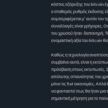
κόστος εξόρυξης του bitcoin έχ
ο σταθερός ρυθμός έκδοσης είν
συμπεριφέρεται μ’ αυτόν τον τ
συναλλαγές είναι γρήγορες. Οι
του χρυσού ήταν δαπανηρή. Το
ονομαστική αξία του bitcoin θα
Καθώς η τεχνολογία αναπτύσσετ
συμβαίνει αυτό, είναι η εκτύπ
πρόσβαση στους εκτυπωτές. Στο 
απόλυτης σπανιότητας του χρ
μόνο τις fiat οικονομίες. Απλά
να φανταστεί πως θα ήταν μια 
σημαντική μέτρηση για το παλιό