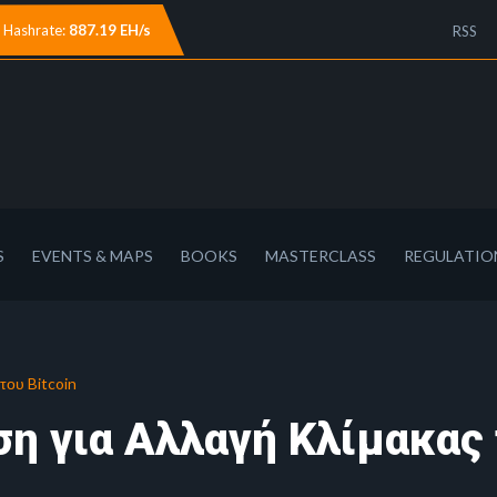
Hashrate:
887.19 EH/s
RSS
S
EVENTS & MAPS
BOOKS
MASTERCLASS
REGULATIO
του Bitcoin
η για Αλλαγή Κλίμακας