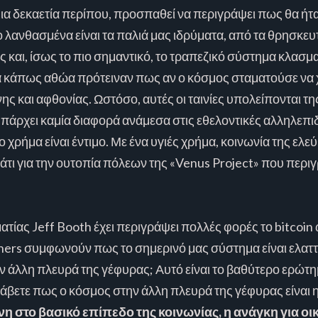
μια δεκαετία περίπου, προσπαθεί να περιγράψει πως θα ήτα
λανθασμένα είναι τα παλιά μας ιδρύματα, από τα θρησκευτ
ης και, ίσως το πιο σημαντικό, το τραπεζικό σύστημα κλασ
ά κάπως αθώα πρότειναν πως αν ο κόσμος σταματούσε να 
ήνης και αφθονίας. Ωστόσο, αυτές οι ταινίες υπολείπονται
πάρχει καμία διαφορά ανάμεσα στις εθελοντικές αλληλεπιδ
χρήμα είναι έντιμο. Με ένα υγιές χρήμα, κοινωνία της ελεύ
τι για την ουτοπία πόλεων της «Venus Project» που περιγρά
ίας Jeff Booth έχει περιγράψει πολλές φορές το bitcoin 
iners συμφωνούν πως το σημερινό μας σύστημα είναι ελαττ
ην άλλη πλευρά της γέφυρας; Αυτό είναι το βαθύτερο ερώτη
αλάβετε πως ο κόσμος στην άλλη πλευρά της γέφυρας είναι
η στο βασικό επίπεδο της κοινωνίας, η ανάγκη για ο