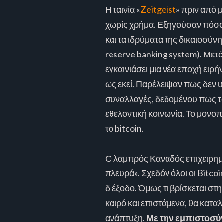
Η ταινία «
Zeitgeist
» πριν από 
χωρίς χρήμα. Εξηγούσαν πόσο 
και τα ιδρύματα της δικαιοσύν
reserve banking system). Μετ
εγκαινιάσει μια νέα εποχή ειρ
ως εκεί. Παρέλειψαν πως δεν υ
συναλλαγές, δεδομένου πως το 
εθελοντική κοινωνία. Το μονοπά
το bitcoin.
Ο λαμπρός Καναδός επιχειρηματ
πλευρά». Σχεδόν όλοι οι Bitco
διέξοδο. Όμως τι βρίσκεται στ
καιρό και επιστάμενα, θα κατ
ανάπτυξη.
Με την εμπιστοσύν