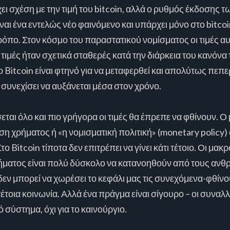
ει σχέση με την τιμή του bitcoin, αλλά ο ρυθμός έκδοσης τω
αι ένα εντελώς νέο φαινόμενο και υπάρχει μόνο στο bitco
ρόπο. Στον κόσμο του παραστατικού νομίσματος οι τιμές αυ
 τιμές ήταν σχετικά σταθερές κατά την διάρκεια του κανόν
 Bitcoin είναι φτηνό για να μεταφερθεί και απολύτως πεπ
 συνεχίσει να αυξάνεται μέσα στον χρόνο.
αι όλο και πιο γρήγορα οι τιμές θα έπρεπε να φθίνουν. Ο
ωση χρήματος ή «η νομισματική πολιτική» (monetary policy)
Bitcoin τίποτα δεν επιτρέπει να γίνει κάτι τέτοιο. Οι μακ
ήματος είναι πολύ δύσκολο να κατανοηθούν από τους ανθ
 δεν μπορεί να χωρέσει το κεφάλι μας τις συνεχόμενα-φθίνο
τέτοια κοινωνία. Αλλά ένα πράγμα είναι σίγουρο – οι συναλ
 σύστημα, όχι για το καινούργιο.