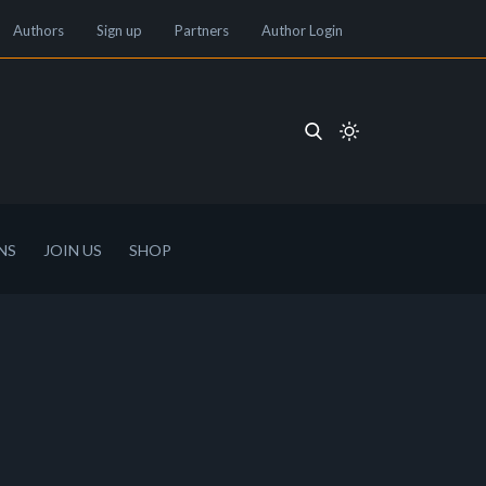
Authors
Sign up
Partners
Author Login
NS
JOIN US
SHOP