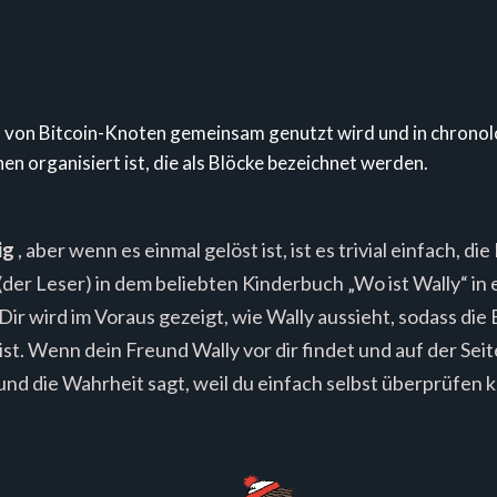
as von Bitcoin-Knoten gemeinsam genutzt wird und in chrono
n organisiert ist, die als Blöcke bezeichnet werden.
ig
, aber wenn es einmal gelöst ist, ist es trivial einfach, d
der Leser) in dem beliebten Kinderbuch „Wo ist Wally“ in 
Dir wird im Voraus gezeigt, wie Wally aussieht, sodass die
st. Wenn dein Freund Wally vor dir findet und auf der Seite
und die Wahrheit sagt, weil du einfach selbst überprüfen k