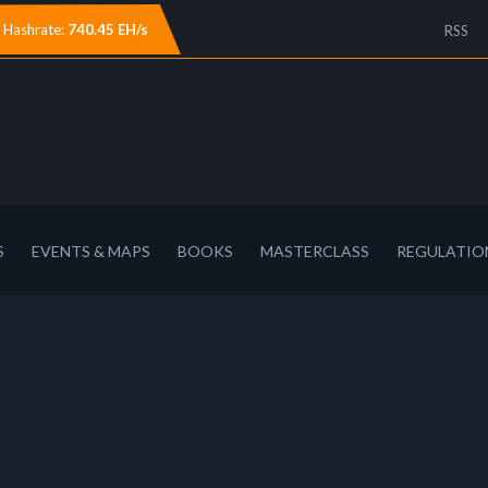
Hashrate:
740.45 EH/s
RSS
S
EVENTS & MAPS
BOOKS
MASTERCLASS
REGULATIO