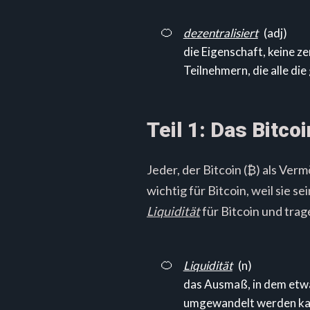
🍊
dezentralisiert
(adj)
die Eigenschaft, keine z
Teilnehmern, die alle die
Teil 1: Das Bitc
Jeder, der Bitcoin (₿) als Ver
wichtig für Bitcoin, weil sie 
Liquidität
für Bitcoin und trag
🍊
Liquidität
(n)
das Ausmaß, in dem etwa
umgewandelt werden ka