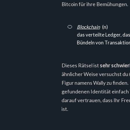
Bitcoin für ihre Bemühungen.
🍊
Blockchain
(n)
das verteilte Ledger, d
Bündeln von Transaktione
Dieses Rätsel ist
sehr schwier
ähnlicher Weise versuchst du (
Figur namens Wally zu finden. 
gefundenen Identität einfach i
darauf vertrauen, dass Ihr Fre
ist.