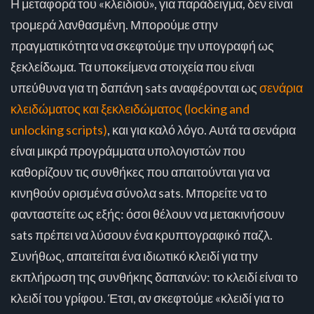
Η μεταφορά του «κλειδιού», για παράδειγμα, δεν είναι
τρομερά λανθασμένη. Μπορούμε στην
πραγματικότητα να σκεφτούμε την υπογραφή ως
ξεκλείδωμα. Τα υποκείμενα στοιχεία που είναι
υπεύθυνα για τη δαπάνη sats αναφέρονται ως
σενάρια
κλειδώματος και ξεκλειδώματος (locking and
unlocking scripts)
, και για καλό λόγο. Αυτά τα σενάρια
είναι μικρά προγράμματα υπολογιστών που
καθορίζουν τις συνθήκες που απαιτούνται για να
κινηθούν ορισμένα σύνολα sats. Μπορείτε να το
φανταστείτε ως εξής: όσοι θέλουν να μετακινήσουν
sats πρέπει να λύσουν ένα κρυπτογραφικό παζλ.
Συνήθως, απαιτείται ένα ιδιωτικό κλειδί για την
εκπλήρωση της συνθήκης δαπανών: το κλειδί είναι το
κλειδί του γρίφου. Έτσι, αν σκεφτούμε «κλειδί για το