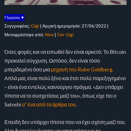
Γλώσσα ▼
Συγγραφέας:
Gigi
| Αρχική ημερομηνία: 27/06/2022 |
Μεταφράστηκε από:
Nina
|
Der Gigi
Όσες φορές και να ειπωθεί δεν είναι αρκετό: Το Bitcoin
προκαλεί σύγχυση. Ωστόσο, δεν είναι τόσο
μπερδεμένο όσο μια
μηχανή του Rube Goldberg.
Απλά μας είναι πολύ ξένο και έτσι πολύ παρεξηγημένο
– είναι ένα εντελώς καινούργιο πράγμα. «Δεν υπάρχει
τίποτα να το συσχετίσεις μαζί του», όπως είχε πει ο
Satoshi
σ’ ένα από τα άρθρα του
.
Επειδή δεν υπάρχει τίποτα που να έχει σχέση μαζί του,
όλοι δυσκολευόμαστε να κατανοήσουμε τις