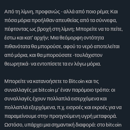
Από τη λίμνη, προφανώς - αλλά από ποιο ρέμα; Και
πόσα μόρια προήλθαν απευθείας από τα σύννεφα,
πέφτοντας ως βροχή στη λίμνη; Μπορείτε να το πείτε,
έστω και κατ' αρχήν; Μια θεόμορφη οντότητα
πιθανότατα θα μπορούσε, αφού το νερό αποτελείται
από μόρια, και θα μπορούσατε -τουλάχιστον
θεωρητικά- να εντοπίσετε τα εν λόγω μόρια.
Μπορείτε να κατανοήσετε το Bitcoin και τις
συναλλαγές με bitcoin μ’ έναν παρόμοιο τρόπο: οι
συναλλαγές έχουν πολλαπλά εισερχόμενα και
πολλαπλά εξερχόμενα, π.χ. εισροές και εκροές για να
παραμείνουμε στην προηγούμενη υγρή μεταφορά.
Ωστόσο, υπάρχει μια σημαντική διαφορά: στο bitcoin