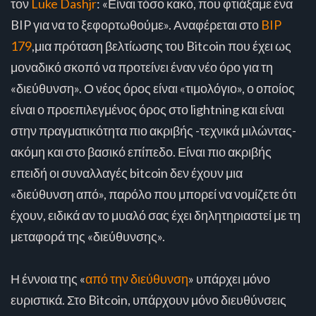
τον
Luke Dashjr
: «Είναι τόσο κακό, που φτιάξαμε ένα
BIP για να το ξεφορτωθούμε». Αναφέρεται στο
BIP
179
,μια πρόταση βελτίωσης του Bitcoin που έχει ως
μοναδικό σκοπό να προτείνει έναν νέο όρο για τη
«διεύθυνση». Ο νέος όρος είναι «τιμολόγιο», ο οποίος
είναι ο προεπιλεγμένος όρος στο lightning και είναι
στην πραγματικότητα πιο ακριβής -τεχνικά μιλώντας-
ακόμη και στο βασικό επίπεδο. Είναι πιο ακριβής
επειδή οι συναλλαγές bitcoin δεν έχουν μια
«διεύθυνση από», παρόλο που μπορεί να νομίζετε ότι
έχουν, ειδικά αν το μυαλό σας έχει δηλητηριαστεί με τη
μεταφορά της «διεύθυνσης».
Η έννοια της «
από την διεύθυνση
» υπάρχει μόνο
ευριστικά. Στο Bitcoin, υπάρχουν μόνο διευθύνσεις