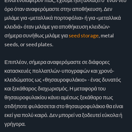
Είναι ενδιαφέρον πως, έχουμε ήδη αλλάξει σ’ έναν νέο
όρο όταν αναφερόμαστε στην αποθήκευση. Δεν
μιλάμε για «μεταλλικά πορτοφόλια» ή για «μεταλλικά
κλειδιά» όταν μιλάμε για αποθήκευση κλειδιών·
σήμερα συνήθως μιλάμε για
seed storage
, metal
seeds, or seed plates.
Επιπλέον, σήμερα αναφερόμαστε σε διάφορες
κατασκευές πολλαπλών-υπογραφών και χρονό-
κλειδώματος ως «θησαυροφυλάκιο» - ένας δυνατός
και ξεκάθαρος διαχωρισμός. Η μεταφορά του
θησαυροφυλακίου κάνει αμέσως ξεκάθαρο πως
οτιδήποτε φυλάσσεται στο θησαυροφυλάκιο θα είναι
εκεί για πολύ καιρό. Δεν μπορεί να ξοδευτεί εύκολα ή
γρήγορα.