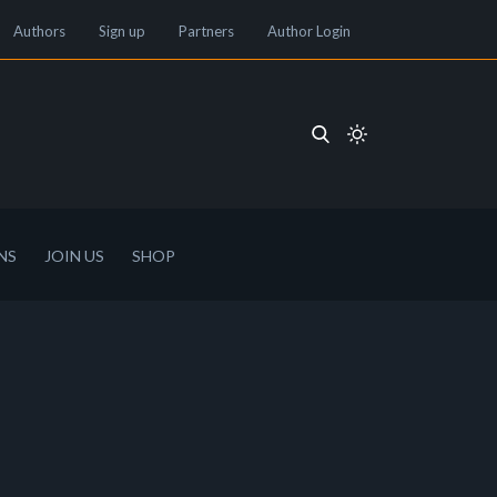
Authors
Sign up
Partners
Author Login
NS
JOIN US
SHOP