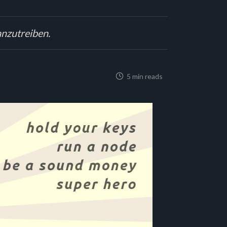
anzutreiben.
5 min reads