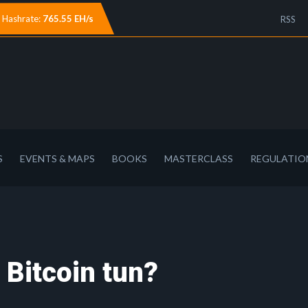
Hashrate:
765.55 EH/s
RSS
S
EVENTS & MAPS
BOOKS
MASTERCLASS
REGULATIO
 Bitcoin tun?