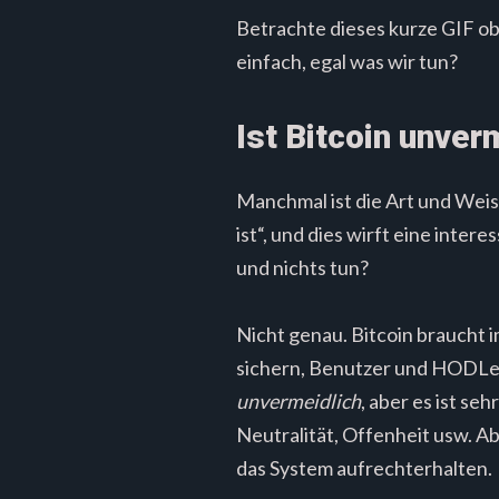
Betrachte dieses kurze GIF obe
einfach, egal was wir tun?
Ist Bitcoin unver
Manchmal ist die Art und Weise
ist“, und dies wirft eine inter
und nichts tun?
Nicht genau. Bitcoin braucht 
sichern, Benutzer und HODLer, 
unvermeidlich
, aber es ist s
Neutralität, Offenheit usw. Ab
das System aufrechterhalten.