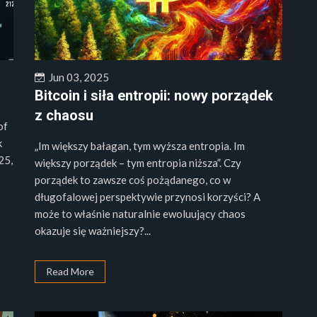
Jun 03, 2025
Bitcoin i siła entropii: nowy porządek
z chaosu
of
k
„Im większy bałagan, tym wyższa entropia. Im
25,
większy porządek – tym entropia niższa”. Czy
porządek to zawsze coś pożądanego, co w
długofalowej perspektywie przynosi korzyści? A
może to właśnie naturalnie ewoluujący chaos
okazuje się ważniejszy?...
Read More