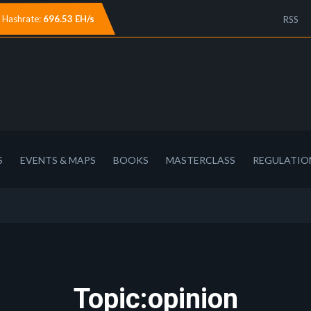
Hashrate:
696.53 EH/s
RSS
S
EVENTS & MAPS
BOOKS
MASTERCLASS
REGULATIO
Topic:opinion