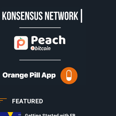
FEATURED
Getting Started with EB