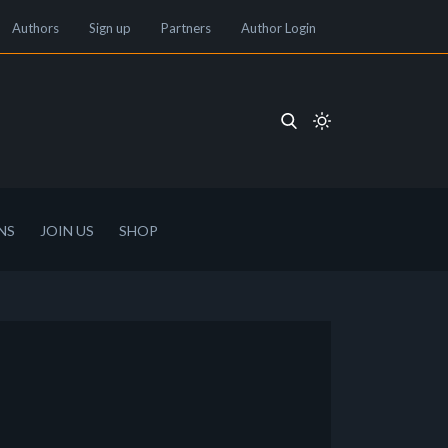
Authors
Sign up
Partners
Author Login
NS
JOIN US
SHOP