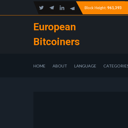
Block Height:
961,393
European
Bitcoiners
HOME
ABOUT
LANGUAGE
CATEGORIE