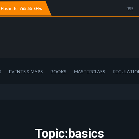
Hashrate:
765.55 EH/s
RSS
S
EVENTS & MAPS
BOOKS
MASTERCLASS
REGULATIO
Topic:basics