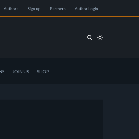
Authors
Sign up
Partners
Author Login
NS
JOIN US
SHOP