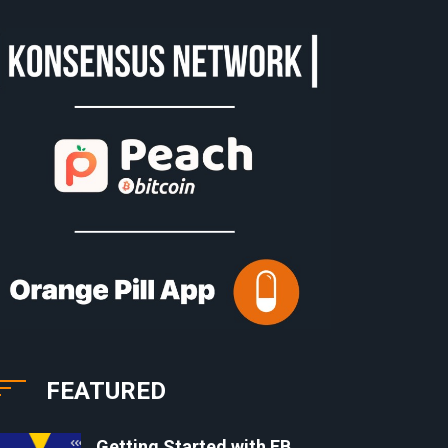
FEATURED
Getting Started with EB