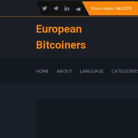
Block Height:
961,339
European
Bitcoiners
HOME
ABOUT
LANGUAGE
CATEGORIE