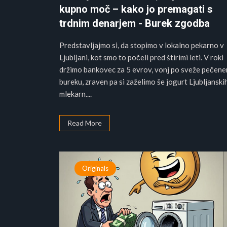
kupno moč – kako jo premagati s
trdnim denarjem - Burek zgodba
Predstavljajmo si, da stopimo v lokalno pekarno v
Ljubljani, kot smo to počeli pred štirimi leti. V roki
držimo bankovec za 5 evrov, vonj po sveže pečen
bureku, zraven pa si zaželimo še jogurt Ljubljanski
mlekarn....
Read More
Originals