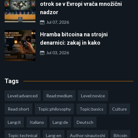
otrok se v Evropi vrača množični
nadzor
Jul 07, 2026
Hramba bitcoina na strojni
denarnici: zakaj in kako
Jul 03, 2026
Tags
Level:advanced
Read:medium
Level:novice
Read:short
Topic:philosophy
Topic:basics
Culture
Lang:it
Italiano
Lang:de
Deutsch
Topic:technical
Lang:en
Author:sinautoshi
Bitcoin