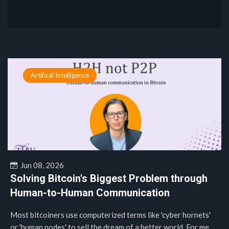
Artifical Intelligence
Jun 08, 2026
Solving Bitcoin's Biggest Problem through
Human-to-Human Communication
Most bitcoiners use computerized terms like 'cyber hornets'
or 'human nodes' to sell the dream of a better world. For me,