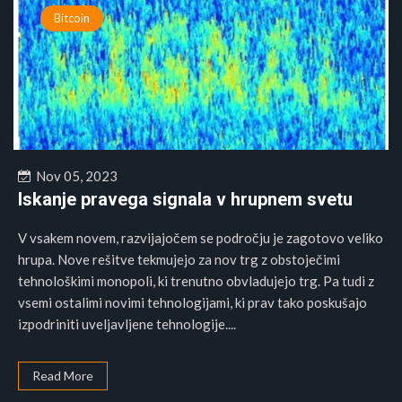
Bitcoin
Nov 05, 2023
Iskanje pravega signala v hrupnem svetu
V vsakem novem, razvijajočem se področju je zagotovo veliko
hrupa. Nove rešitve tekmujejo za nov trg z obstoječimi
tehnološkimi monopoli, ki trenutno obvladujejo trg. Pa tudi z
vsemi ostalimi novimi tehnologijami, ki prav tako poskušajo
izpodriniti uveljavljene tehnologije....
Read More