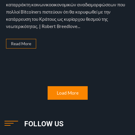
καταρράκτη κοινωνικοοικονομικών αναδιαμορφώσεων που
πολλοί Bitcoiners πιστεύουν ότι θα κορυφωθεί με την
κατάρρευση του Κράτους ως κυρίαρχου θεσμού της
νεωτερικότητας. | Robert Breedlove...
Read More
Load More
FOLLOW US