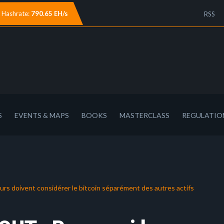
Hashrate:
790.65 EH/s
RSS
S
EVENTS & MAPS
BOOKS
MASTERCLASS
REGULATIO
 doivent considérer le bitcoin séparément des autres actifs