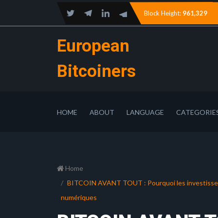
Block Height:
961,329
European
Bitcoiners
HOME
ABOUT
LANGUAGE
CATEGORIE
Home
BITCOIN AVANT TOUT : Pourquoi les investisseurs
numériques