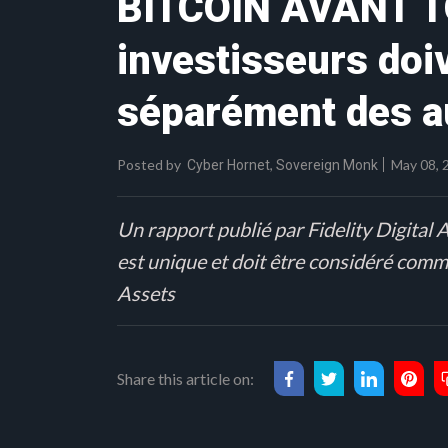
BITCOIN AVANT TO
investisseurs doiv
séparément des a
Posted by
,
May 08, 
Cyber Hornet
Sovereign Monk
Un rapport publié par Fidelity Digital 
est unique et doit être considéré comme
Assets
Share this article on: