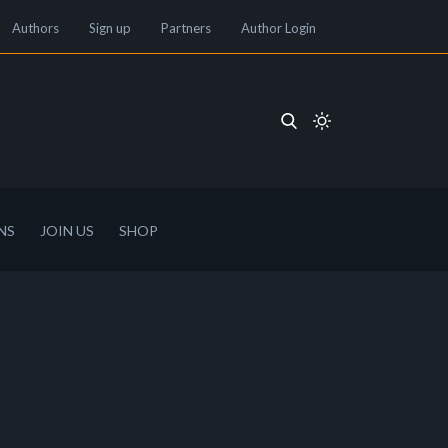
Authors
Sign up
Partners
Author Login
NS
JOIN US
SHOP