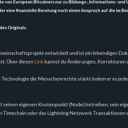
ite von European Bitcoiners nur zu Bildungs-, Informations- u
er eine finanzielle Beratung noch einen Anspruch auf die im Ber
des Originals.
meinschaftsprojekt entwickelt und ist ein lebendiges Do
bst. Über diesen
Link
kannst du Änderungen, Korrekturen u
rke Technologie die Menschenrechte stärkt indem er es jed
elt seinen eigenen Knotenpunkt (Node) betreiben, sein ei
oin-Timechain oder das Lightning Netzwerk Transaktionen