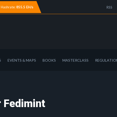
Hashrate:
855.5 EH/s
RSS
S
EVENTS & MAPS
BOOKS
MASTERCLASS
REGULATIO
r Fedimint