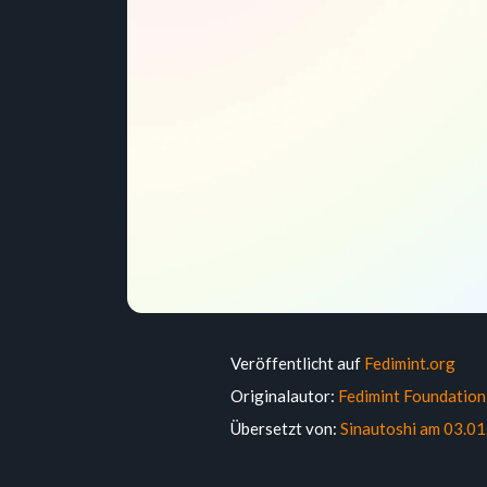
Veröffentlicht auf
Fedimint.org
Originalautor:
Fedimint Foundation
Übersetzt von:
Sinautoshi am 03.0