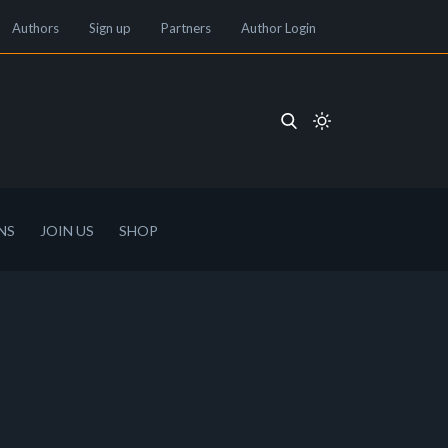
Authors
Sign up
Partners
Author Login
NS
JOIN US
SHOP