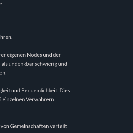
it
ahren.
rer eigenen Nodes und der
als undenkbar schwierig und
en.
keit und Bequemlichkeit. Dies
ei einzelnen Verwahrern
n von Gemeinschaften verteilt