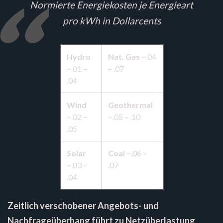
Normierte Energiekosten je Energieart
pro kWh in Dollarcents
Hydro
Nat. Gas
~.04
~.01 –
– .07
.04
Wind
Geothermal
~.02 –
~.05 – .10
.05
Solar
Coal
~.06 –
~.03 –
.07
.04
Zeitlich verschobener Angebots- und
Nachfrageüberhang führt zu Netzüberlastung