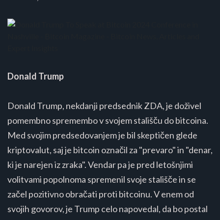
Donald Trump
Donald Trump, nekdanji predsednik ZDA, je doživel
pomembno spremembo v svojem stališču do bitcoina.
Med svojim predsedovanjem je bil skeptičen glede
kriptovalut, saj je bitcoin označil za "prevaro" in "denar,
ki je narejen iz zraka"​​. Vendar pa je pred letošnjimi
volitvami popolnoma spremenil svoje stališče in se
začel pozitivno obračati proti bitcoinu. V enem od
svojih govorov, je Trump celo napovedal, da bo postal