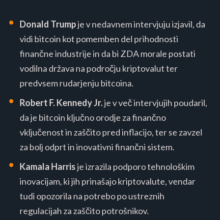
Donald Trump
je v nedavnem intervjuju izjavil, da
vidi bitcoin kot pomemben del prihodnosti
finančne industrije in da bi ZDA morale postati
vodilna država na področju kriptovalut​​​​ ter
predvsem rudarjenju bitcoina.
Robert F. Kennedy Jr.
je v več intervjujih poudaril,
da je bitcoin ključno orodje za finančno
vključenost in zaščito pred inflacijo, ter se zavzel
za bolj odprt in inovativni finančni sistem​​.
Kamala Harris
je izrazila podporo tehnološkim
inovacijam, ki jih prinašajo kriptovalute, vendar
tudi opozorila na potrebo po ustreznih
regulacijah za zaščito potrošnikov​​.