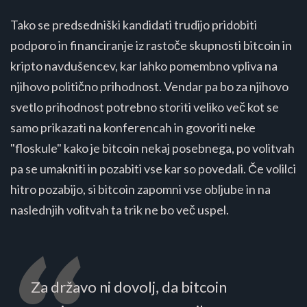
Tako se predsedniški kandidati trudijo pridobiti
podporo in financiranje iz rastoče skupnosti bitcoin in
kripto navdušencev, kar lahko pomembno vpliva na
njihovo politično prihodnost. Vendar pa bo za njihovo
svetlo prihodnost potrebno storiti veliko več kot se
samo prikazati na konferencah in govoriti neke
"floskule" kako je bitcoin nekaj posebnega, po volitvah
pa se umakniti in pozabiti vse kar so povedali. Če volilci
hitro pozabijo, si bitcoin zapomni vse obljube in na
naslednjih volitvah ta trik ne bo več uspel.
Za državo ni dovolj, da bitcoin