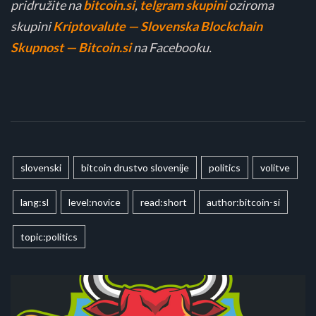
pridružite na
bitcoin.si
,
telgram skupini
oziroma
skupini
Kriptovalute — Slovenska Blockchain
Skupnost — Bitcoin.si
na Facebooku.
slovenski
bitcoin drustvo slovenije
politics
volitve
lang:sl
level:novice
read:short
author:bitcoin-si
topic:politics