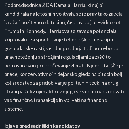
Podpredsednica ZDA Kamala Harris, ki naj bi
kandidirala na letošnjih volitvah, se je prav tako začela
izražati pozitivno o bitcoinu, čeprav bolj previdno kot
Trump in Kennedy. Harrisova se zaveda potenciala
kriptovalut za spodbujanje tehnoloških inovacij in
gospodarske rasti, vendar poudarja tudi potrebo po
uravnoteženju s strožjimi regulacijami za zaščito
potrošnikov in preprečevanje zlorab. Njeno stališče je
precej konzervativno in dejansko gleda na bitcoin bolj
kot sredstvo za pridobivanje političnih točk, na drugi
strani pa želi z njim ali brez njega še vedno nadzorovati
vse finančne transakcije in vplivati na finančne
sisteme.
Izjave predsedniških kandidatov: