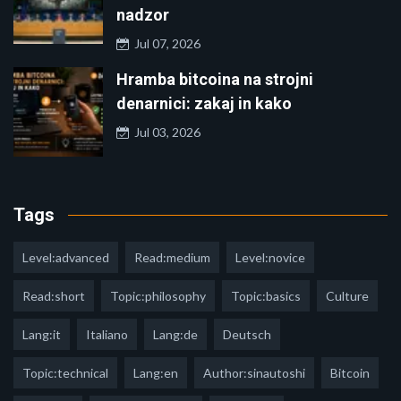
nadzor
Jul 07, 2026
Hramba bitcoina na strojni
denarnici: zakaj in kako
Jul 03, 2026
Tags
Level:advanced
Read:medium
Level:novice
Read:short
Topic:philosophy
Topic:basics
Culture
Lang:it
Italiano
Lang:de
Deutsch
Topic:technical
Lang:en
Author:sinautoshi
Bitcoin