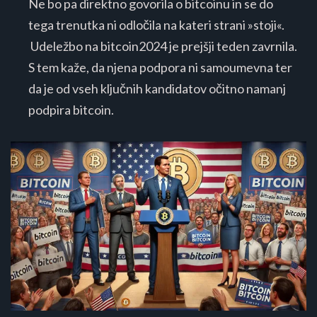
Ne bo pa direktno govorila o bitcoinu in se do
tega trenutka ni odločila na kateri strani »stoji«.
Udeležbo na bitcoin2024 je prejšji teden zavrnila.
S tem kaže, da njena podpora ni samoumevna ter
da je od vseh ključnih kandidatov očitno namanj
podpira bitcoin.