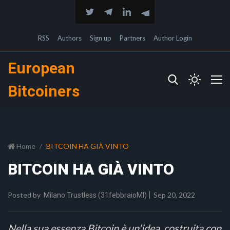
RSS
Authors
Sign up
Partners
Author Login
European
Bitcoiners
Home
BITCOIN HA GIÀ VINTO
BITCOIN HA GIÀ VINTO
Posted by
Sep 20, 2022
Milano Trustless (31febbraioMI)
Nella sua essenza Bitcoin è un'idea, costruita con