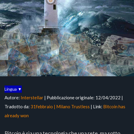
Lingua ▼
Autore:
Interstellar
| Pubblicazione originale: 12/04/2022 |
Tradotto da:
31febbraio | Milano Trustless
| Link:
Bitcoin has
already won
Bitcoin è sia una tecnologia che una rete, ma sotto