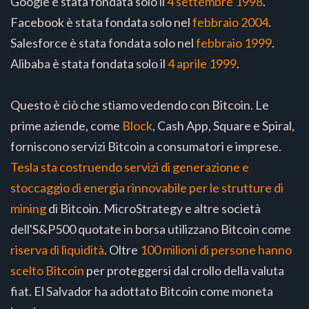
Google è stata fondata solo il
4 settembre 1998
.
Facebook è stata fondata solo nel
febbraio 2004
.
Salesforce è stata fondata solo nel
febbraio 1999
.
Alibaba è stata fondata solo il
4 aprile 1999
.
Questo è ciò che stiamo vedendo con Bitcoin. Le
prime aziende, come
Block
, Cash App, Square e Spiral,
forniscono servizi Bitcoin a consumatori e imprese.
Tesla sta costruendo servizi di generazione e
stoccaggio di energia rinnovabile per le strutture di
mining
di Bitcoin. MicroStrategy e altre società
dell'S&P500 quotate in borsa utilizzano Bitcoin come
riserva di liquidità
. Oltre
100 milioni di persone hanno
scelto Bitcoin
per proteggersi dal crollo della valuta
fiat. El Salvador ha adottato Bitcoin come moneta