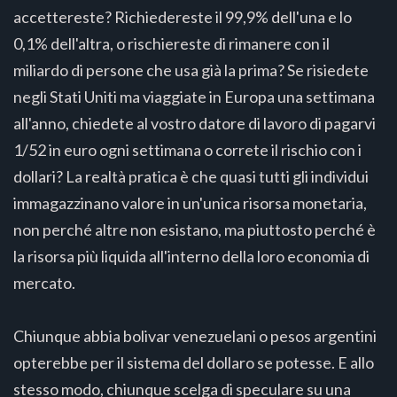
accettereste? Richiedereste il 99,9% dell'una e lo
0,1% dell'altra, o rischiereste di rimanere con il
miliardo di persone che usa già la prima? Se risiedete
negli Stati Uniti ma viaggiate in Europa una settimana
all'anno, chiedete al vostro datore di lavoro di pagarvi
1/52 in euro ogni settimana o correte il rischio con i
dollari? La realtà pratica è che quasi tutti gli individui
immagazzinano valore in un'unica risorsa monetaria,
non perché altre non esistano, ma piuttosto perché è
la risorsa più liquida all'interno della loro economia di
mercato.
Chiunque abbia bolivar venezuelani o pesos argentini
opterebbe per il sistema del dollaro se potesse. E allo
stesso modo, chiunque scelga di speculare su una