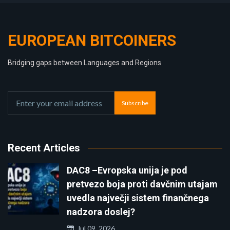
EUROPEAN BITCOINERS
Bridging gaps between Languages and Regions
Subscribe
Recent Articles
DAC8 –Evropska unija je pod
pretvezo boja proti davčnim utajam
uvedla največji sistem finančnega
nadzora doslej?
Jul 09, 2026