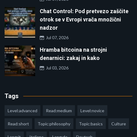
Chat Control: Pod pretvezo zaščite
otrok se v Evropi vrača množični
nadzor
Jul 07, 2026
Hramba bitcoina na strojni
denarnici: zakaj in kako
Jul 03, 2026
Tags
Level:advanced
Read:medium
Level:novice
Read:short
Topic:philosophy
Topic:basics
Culture
Lang:it
Italiano
Lang:de
Deutsch