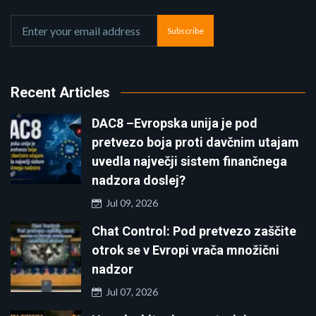
Subscribe
Recent Articles
DAC8 –Evropska unija je pod
pretvezo boja proti davčnim utajam
uvedla največji sistem finančnega
nadzora doslej?
Jul 09, 2026
Chat Control: Pod pretvezo zaščite
otrok se v Evropi vrača množični
nadzor
Jul 07, 2026