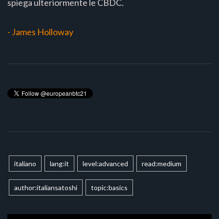
spiega ulteriormente le CBDC.
- James Holloway
italiano
lang:it
level:advanced
read:medium
author:italiansatoshi
topic:basics