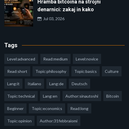
Hramba bitcoina na strojni
denarnici: zakaj in kako
Jul 03, 2026
Tags
Level:advanced
Read:medium
Level:novice
Read:short
Topic:philosophy
Topic:basics
Culture
Lang:it
Italiano
Lang:de
Deutsch
Topic:technical
Lang:en
Author:sinautoshi
Bitcoin
Beginner
Topic:economics
Read:long
Topic:opinion
Author:31febbraiomi