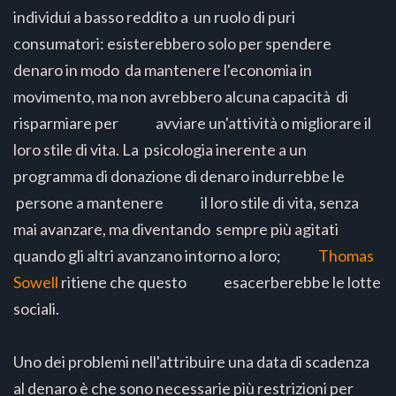
individui a basso reddito a un ruolo di puri
consumatori: esisterebbero solo per spendere
denaro in modo da mantenere l'economia in
movimento, ma non avrebbero alcuna capacità di
risparmiare per avviare un'attività o migliorare il
loro stile di vita. La psicologia inerente a un
programma di donazione di denaro indurrebbe le
persone a mantenere il loro stile di vita, senza
mai avanzare, ma diventando sempre più agitati
quando gli altri avanzano intorno a loro;
Thomas
Sowell
ritiene che questo esacerberebbe le lotte
sociali.
Uno dei problemi nell'attribuire una data di scadenza
al denaro è che sono necessarie più restrizioni per