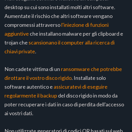
desktop su cui sono installati molti altri software.
Aumentate il rischio che altri software vengano
compromessi attraverso
l'iniezione di funzioni
aggiuntive
che installano malware per gli clipboard e
trojan che
scansionano il computer alla ricerca di
chiavi private
.
Non cadete vittima di un
ransomware che potrebbe
dirottare il vostro disco rigido
. Installate solo
software autentico e
assicuratevi di eseguire
regolarmente il backup
del disco rigido in modo da
poter recuperare i dati in caso di perdita dell'accesso
ai vostri dati.
Non utilizzate generatori di codici QR basati sul web,