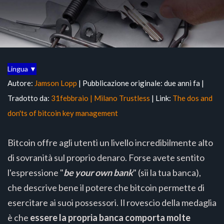
Lingua ▼
Autore:
Jamson Lopp
| Pubblicazione originale: due anni fa |
Tradotto da:
31febbraio | Milano Trustless
| Link:
The dos and
don'ts of bitcoin key management
Bitcoin offre agli utenti un livello incredibilmente alto
di sovranità sul proprio denaro. Forse avete sentito
l'espressione "
be your own bank
" (sii la tua banca),
che descrive bene il potere che bitcoin permette di
esercitare ai suoi possessori. Il rovescio della medaglia
è che
essere la propria banca comporta molte