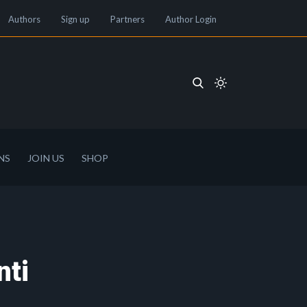
Authors
Sign up
Partners
Author Login
NS
JOIN US
SHOP
nti