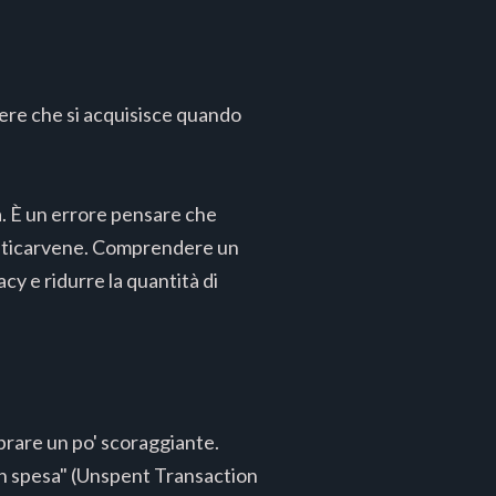
tere che si acquisisce quando
à. È un errore pensare che
enticarvene. Comprendere un
cy e ridurre la quantità di
brare un po' scoraggiante.
on spesa" (Unspent Transaction