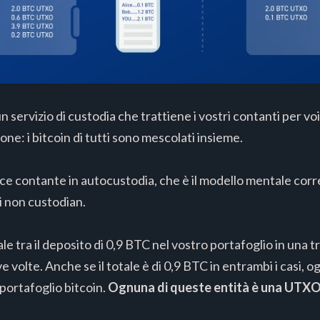
un servizio di custodia che trattiene i vostri contanti per v
one: i bitcoin di tutti sono mescolati insieme.
ece contante in autocustodia, che è il modello mentale corr
i non custodian.
 tra il deposito di 0,9 BTC nel vostro portafoglio in una tr
 volte. Anche se il totale è di 0,9 BTC in entrambi i casi, 
 portafoglio bitcoin.
Ognuna di queste entità è una UTX