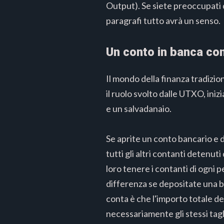
Output). Se siete preoccupati d
paragrafi tutto avrà un senso.
Un conto in banca co
Il mondo della finanza tradizio
il ruolo svolto dalle UTXO, ini
e un salvadanaio.
Se aprite un conto bancario e 
tutti gli altri contanti detenut
loro tenere i contanti di ogni 
differenza se depositate una 
conta è che l'importo totale de
necessariamente gli stessi tag