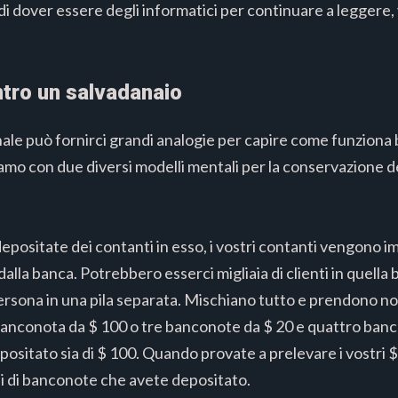
i dover essere degli informatici per continuare a leggere, 
ntro un salvadanaio
nale può fornirci grandi analogie per capire come funziona 
ziamo con due diversi modelli mentali per la conservazione 
depositate dei contanti in esso, i vostri contanti vengono
i dalla banca. Potrebbero esserci migliaia di clienti in quell
persona in una pila separata. Mischiano tutto e prendono no
banconota da $ 100 o tre banconote da $ 20 e quattro banc
positato sia di $ 100. Quando provate a prelevare i vostri 
li di banconote che avete depositato.