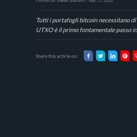
Posted by
Sep 17, 2022
Italian Satoshi
Tutti i portafogli bitcoin necessitano d
UTXO è il primo fontamentale passo in
Share this article on: