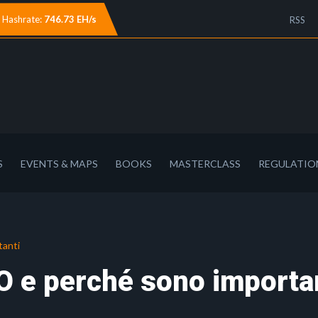
Hashrate:
746.73 EH/s
RSS
S
EVENTS & MAPS
BOOKS
MASTERCLASS
REGULATIO
tanti
O e perché sono importa