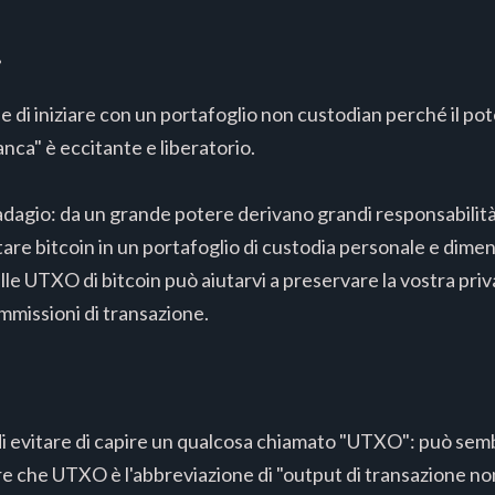
.
di iniziare con un portafoglio non custodian perché il po
anca" è eccitante e liberatorio.
 adagio: da un grande potere derivano grandi responsabilit
re bitcoin in un portafoglio di custodia personale e dim
lle UTXO di bitcoin può aiutarvi a preservare la vostra priva
mmissioni di transazione.
i di evitare di capire un qualcosa chiamato "UTXO": può sem
e che UTXO è l'abbreviazione di "output di transazione n