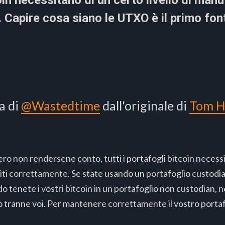
coin necessitano di un certo livello di ma
. Capire cosa siano le UTXO è il primo fo
a di
@Wastedtime
dall'originale di
Tom H
o non rendersene conto, tutti i portafogli bitcoin necessit
i correttamente. Se state usando un portafoglio custodian,
o tenete i vostri bitcoin in un portafoglio non custodian, 
o tranne voi. Per mantenere correttamente il vostro porta