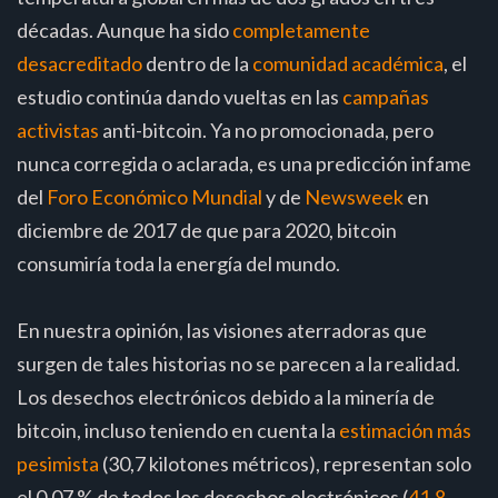
décadas. Aunque ha sido
completamente
desacreditado
dentro de la
comunidad académica
, el
estudio continúa dando vueltas en las
campañas
activistas
anti-bitcoin. Ya no promocionada, pero
nunca corregida o aclarada, es una predicción infame
del
Foro Económico Mundial
y de
Newsweek
en
diciembre de 2017 de que para 2020, bitcoin
consumiría toda la energía del mundo.
En nuestra opinión, las visiones aterradoras que
surgen de tales historias no se parecen a la realidad.
Los desechos electrónicos debido a la minería de
bitcoin, incluso teniendo en cuenta la
estimación más
pesimista
(30,7 kilotones métricos), representan solo
el 0,07 % de todos los desechos electrónicos (
41,8