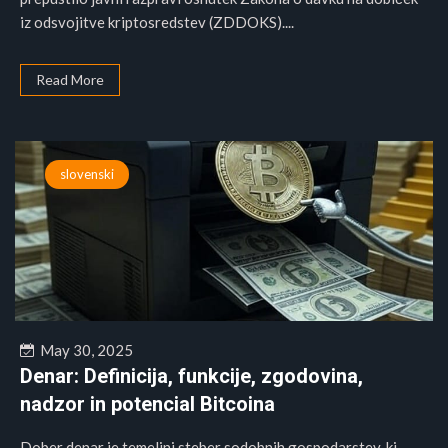
iz odsvojitve kriptosredstev (ZDDOKS)....
Read More
slovenski
May 30, 2025
Denar: Definicija, funkcije, zgodovina,
nadzor in potencial Bitcoina
Dober denar je temeljni steber sodobnih gospodarstev, ki