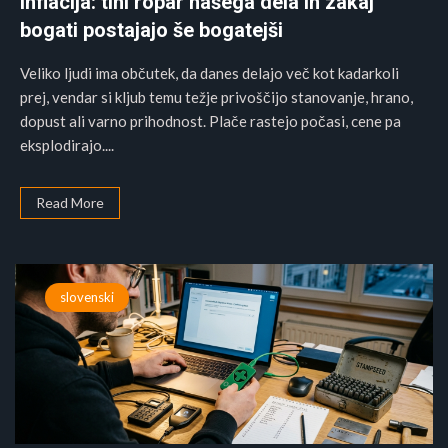
Inflacija: tihi ropar našega dela in zakaj
bogati postajajo še bogatejši
Veliko ljudi ima občutek, da danes delajo več kot kadarkoli
prej, vendar si kljub temu težje privoščijo stanovanje, hrano,
dopust ali varno prihodnost. Plače rastejo počasi, cene pa
eksplodirajo....
Read More
slovenski