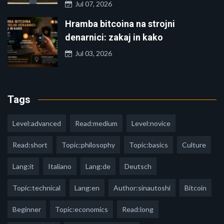
Jul 07, 2026
Hramba bitcoina na strojni
denarnici: zakaj in kako
Jul 03, 2026
Tags
Level:advanced
Read:medium
Level:novice
Read:short
Topic:philosophy
Topic:basics
Culture
Lang:it
Italiano
Lang:de
Deutsch
Topic:technical
Lang:en
Author:sinautoshi
Bitcoin
Beginner
Topic:economics
Read:long