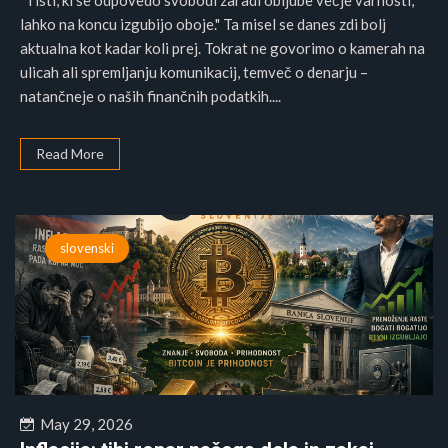
"Tisti, ki se odpovedo svobodi zaradi obljube večje varnosti,
lahko na koncu izgubijo oboje." Ta misel se danes zdi bolj
aktualna kot kadar koli prej. Tokrat ne govorimo o kamerah na
ulicah ali spremljanju komunikacij, temveč o denarju –
natančneje o naših finančnih podatkih....
Read More
slovenski
May 29, 2026