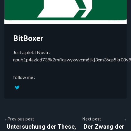
BitBoxer
Just a pleb! Nostr:
npub1p4azlcd739k2mflqswyxwvcm6tkj3em36qs5kr08v9
follow me :
Previous post
Next post
Untersuchung der These,
Der Zwang der