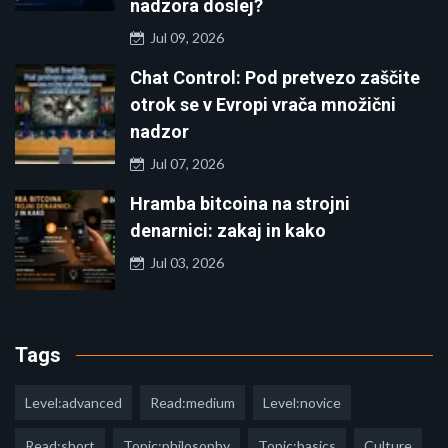
nadzora doslej?
Jul 09, 2026
Chat Control: Pod pretvezo zaščite
otrok se v Evropi vrača množični
nadzor
Jul 07, 2026
Hramba bitcoina na strojni
denarnici: zakaj in kako
Jul 03, 2026
Tags
Level:advanced
Read:medium
Level:novice
Read:short
Topic:philosophy
Topic:basics
Culture