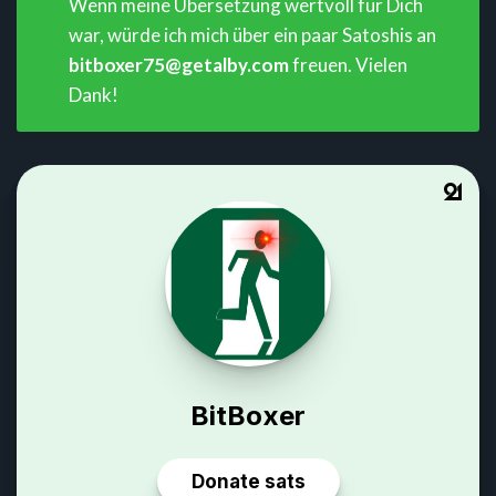
Wenn meine Übersetzung wertvoll für Dich
war, würde ich mich über ein paar Satoshis an
bitboxer75@getalby.com
freuen. Vielen
Dank!