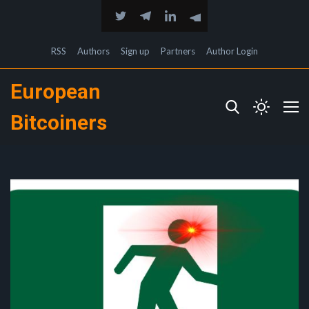
RSS
Authors
Sign up
Partners
Author Login
European
Bitcoiners