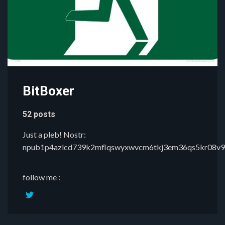
BitBoxer
52 posts
Just a pleb! Nostr:
npub1p4azlcd739k2mflqswyxwvcm6tkj3em36qs5kr08v9
follow me :