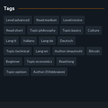
Tags
Level:advanced
Read:medium
Level:novice
Read:short
Topic:philosophy
Topic:basics
Culture
Lang:it
Italiano
Lang:de
Deutsch
Topic:technical
Lang:en
Author:sinautoshi
Bitcoin
Beginner
Topic:economics
Read:long
Topic:opinion
Author:31febbraiomi