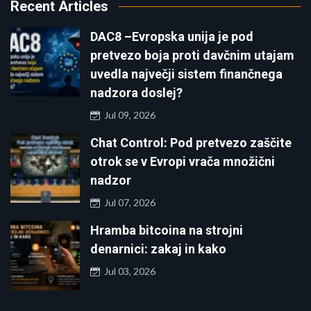
Recent Articles
DAC8 –Evropska unija je pod
pretvezo boja proti davčnim utajam
uvedla največji sistem finančnega
nadzora doslej?
Jul 09, 2026
Chat Control: Pod pretvezo zaščite
otrok se v Evropi vrača množični
nadzor
Jul 07, 2026
Hramba bitcoina na strojni
denarnici: zakaj in kako
Jul 03, 2026