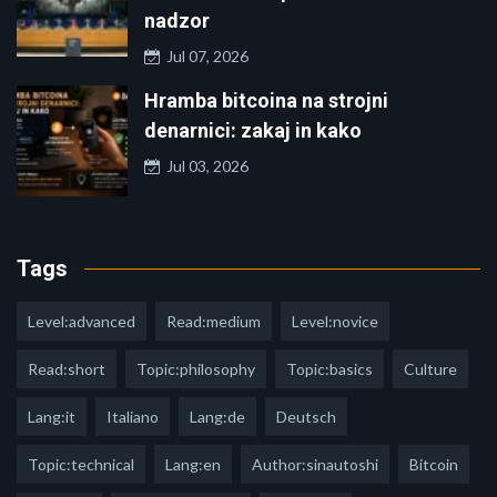
nadzor
Jul 07, 2026
Hramba bitcoina na strojni
denarnici: zakaj in kako
Jul 03, 2026
Tags
Level:advanced
Read:medium
Level:novice
Read:short
Topic:philosophy
Topic:basics
Culture
Lang:it
Italiano
Lang:de
Deutsch
Topic:technical
Lang:en
Author:sinautoshi
Bitcoin