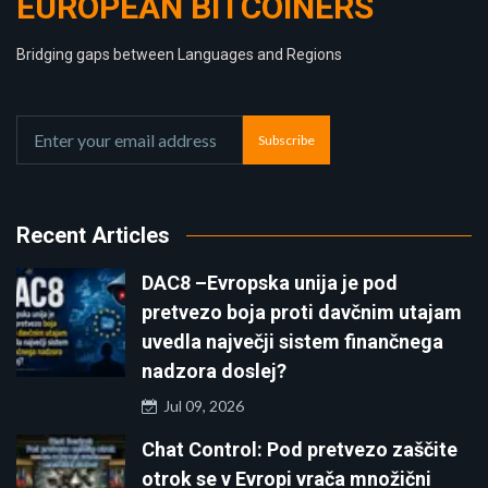
EUROPEAN BITCOINERS
Bridging gaps between Languages and Regions
Subscribe
Recent Articles
DAC8 –Evropska unija je pod
pretvezo boja proti davčnim utajam
uvedla največji sistem finančnega
nadzora doslej?
Jul 09, 2026
Chat Control: Pod pretvezo zaščite
otrok se v Evropi vrača množični