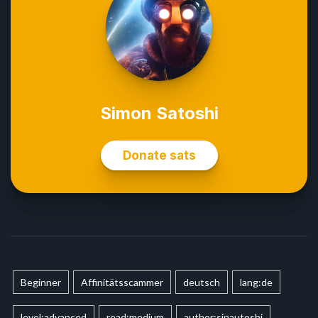
Beginner
Affinitätsscammer
deutsch
lang:de
level:advanced
read:medium
author:sinautoshi