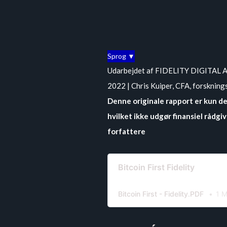
Sprog ▼
Udarbejdet af FIDELITY DIGITAL AK
2022 | Chris Kuiper, CFA, forskning
Denne originale rapport er kun d
hvilket ikke udgør finansiel rådgi
forfattere
Bitcoin First Fidelity
Bitcoin First - Fidelity.PDF
1 