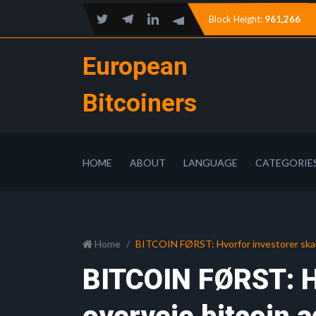
Block Height:
961,266
European
Bitcoiners
HOME
ABOUT
LANGUAGE
CATEGORIE
Home
BITCOIN FØRST: Hvorfor investorer skal ov
BITCOIN FØRST: Hv