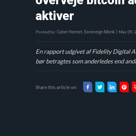
overveje bitcoin ad
aktiver
Posted by
,
May 09, 
Cyber Hornet
Sovereign Monk
En rapport udgivet af Fidelity Digital A
bør betragtes som anderledes end andre 
Share this article on: