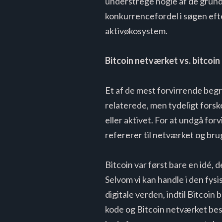
understrege nogle af de grund
konkurrencefordel i søgen eft
aktivøkosystem.
Bitcoin netværket vs. bitcoin
Et af de mest forvirrende begreb
relaterede, men tydeligt forske
eller aktivet. For at undgå for
refererer til netværket og bru
Bitcoin var først bare en idé,
Selvom vi kan handle i den fys
digitale verden, indtil Bitcoin
kode og Bitcoin netværket best