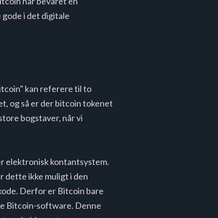
itcoin har bevaret en
ode i det digitale
tcoin" kan referere til to
t, og så er der bitcoin tokenet
store bogstaver, når vi
er elektronisk kontantsystem.
 dette ikke muligt i den
 kode. Derfor er Bitcoin bare
ske Bitcoin-software. Denne