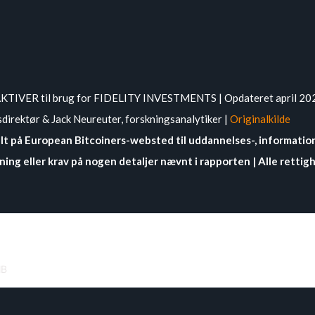
TIVER til brug for FIDELITY INVESTMENTS | Opdateret april 2022
sdirektør & Jack Neureuter, forskningsanalytiker |
Originalkilde
elt på European Bitcoiners-websted til uddannelses-, informatio
vning eller krav på nogen detaljer nævnt i rapporten | Alle retti
MB