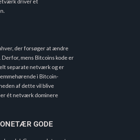
etværk driver et
n.
Enhver, der forsøger at ændre
. Derfor, mens Bitcoins kode er
helt separate netværk og er
hjemmehørende i Bitcoin-
den af ​​dette vil blive
i ser ét netværk dominere
 MONETÆR GODE