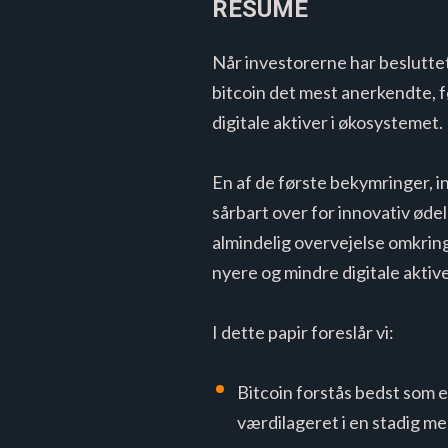
RESUMÉ
Når investorerne har besluttet 
bitcoin det mest anerkendte, f
digitale aktiver i økosystemet
En af de første bekymringer, in
sårbart over for innovativ ød
almindelig overvejelse omkring
nyere og mindre digitale aktive
I dette papir foreslår vi:
Bitcoin forstås bedst som e
værdilageret i en stadig me