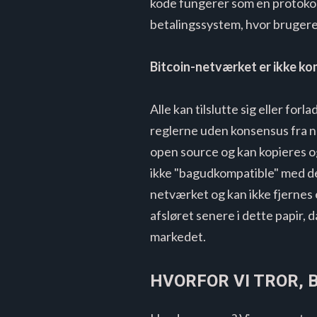
kode fungerer som en protokol 
betalingssystem, hvor brugere 
Bitcoin-netværket er ikke k
Alle kan tilslutte sig eller fo
reglerne uden konsensus fra no
open source og kan kopieres og
ikke "bagudkompatible" med de
netværket og kan ikke fjernes e
afsløret senere i dette papir, 
markedet.
HVORFOR VI TROR, 