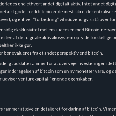
rledes end ethvert andet digitalt aktiv. Intet andet digital
etært gode, fordi bitcoin er de mest sikre, decentralisere
ktiver), og enhver "forbedring" vil nødvendigvis stå over for
ensidig eksklusivitet mellem succesen med Bitcoin-netværke
esten af ​​det digitale aktivøkosystem opfylde forskellige b
elthen ikke gør.
r bør evalueres fra et andet perspektiv end bitcoin.
deligt adskilte rammer for at overveje investeringer i det
r inddragelsen af ​​bitcoin som en ny monetær vare, og de
 der udviser venturekapital-lignende egenskaber.
s rammer at give en detaljeret forklaring af bitcoin. Vi mene