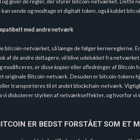
og giver de regler, der styrer Bitcoin-netværket. Dette n
kan sende og modtage et digitalt token, også kaldet bitcoi
ompatibelt med andre netværk
rlade bitcoin-netværket, så længe de følger kernereglerne. 
k af de andre deltagere, vil blive udelukket fra netværket
 modificeres, er disse kopier eller afledninger af Bitcoin 
t originale Bitcoin-netværk. Desuden er bitcoin-tokens 
ller transporteres til et andet blockchain-netværk. Vigtighe
da vi diskuterer styrken af ​​netværkseffekter, og hvorfor v
BITCOIN ER BEDST FORSTÅET SOM ET