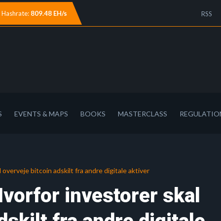
Hashrate:
809.48 EH/s
RSS
S
EVENTS & MAPS
BOOKS
MASTERCLASS
REGULATIO
erveje bitcoin adskilt fra andre digitale aktiver
orfor investorer skal