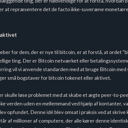
læggende ting, der er nødvendige for at forstå, hvordan b
er at repræsentere det de facto ikke-suveræne monetære g
 aktivet
er for dem, der er nye til bitcoin, er at forstå, at ordet "bi
llige ting. Der er Bitcoin netværket eller betalingssysteme
virring vil vi anvende standarden med at bruge Bitcoin med 
ger små bogstaver for bitcoin tokenet eller aktivet.
 der skulle løse problemet med at skabe et ægte peer-to-pe
iske verden uden en mellemmand ved hjælp af kontanter, var
 blev opfundet. Denne idé blev omsat i praksis ved at skrive
år af millioner af computere, der alle kører denne identi