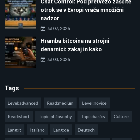
Chat Control: Pod pretvezo zaščite
otrok se v Evropi vrača množični
nadzor
Jul 07, 2026
Hramba bitcoina na strojni
denarnici: zakaj in kako
Jul 03, 2026
Tags
Level:advanced
Read:medium
Level:novice
Read:short
Topic:philosophy
Topic:basics
Culture
Lang:it
Italiano
Lang:de
Deutsch