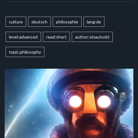
culture
deutsch
philosophie
lang:de
level:advanced
read:short
author:sinautoshi
topic:philosophy