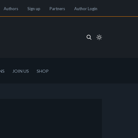
Authors
Sign up
Partners
Author Login
NS
JOIN US
SHOP