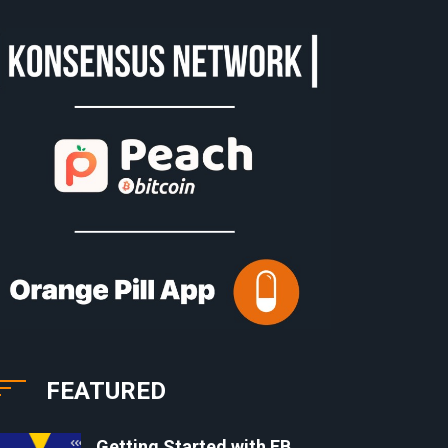
FEATURED
Getting Started with EB