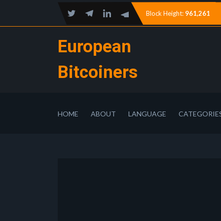
Block Height:
961,261
European
Bitcoiners
HOME
ABOUT
LANGUAGE
CATEGORIE