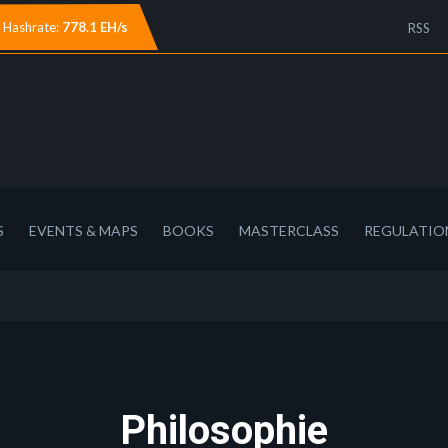
Hashrate:
778.1 EH/s
RSS
S
EVENTS & MAPS
BOOKS
MASTERCLASS
REGULATIO
Philosophie