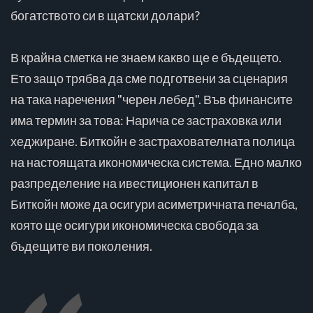
богатството си в щатски долари?
В крайна сметка не знаем какво ще е бъдещето.
Ето защо трябва да сме подготвени за сценария
на така наречения "черен лебед". Във финансите
има термин за това: Нарича се застраховка или
хеджиране. Биткойн е застрахователната полица
на настоящата икономическа система. Едно малко
разпределение на ивестиционен капитал в
Биткойн може да осигури асиметричната печалба,
която ще осигури икономическа свобода за
бъдещите ви поколения.