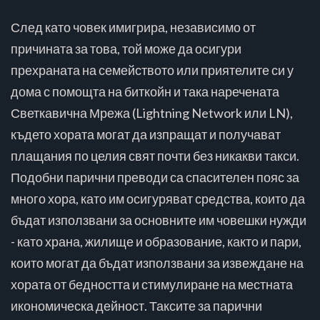
След като човек имигрира, независимо от
причината за това, той може да осигури
прехраната на семейството или приятелите си у
дома с помощта на биткойн и така наречената
Светкавична Мрежа (Lightning Network или LN),
където хората могат да изпращат и получават
плащания по целия свят почти без никакви такси.
Подобни парични преводи са спасителен пояс за
много хора, като им осигуряват средства, които да
бъдат използвани за основните им човешки нужди
- като храна, жилище и образование, както и пари,
които могат да бъдат използвани за извеждане на
хората от бедността и стимулиране на местната
икономическа дейност. Таксите за парични