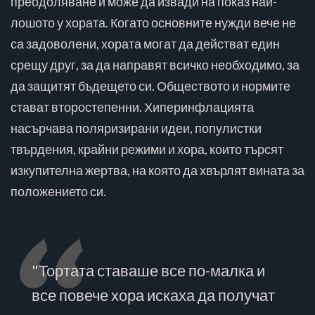
преодоляване и може да извади на показ най-
лошото у хората. Когато основните нужди вече не
са задоволени, хората могат да действат един
срещу друг, за да направят всичко необходимо, за
да защитят бъдещето си. Обществото и нормите
стават второстепенни. Хиперинфлацията
насърчава поляризирани идеи, популистки
твърдения, крайни режими и хора, които търсят
изкупителна жертва, на която да хвърлят вината за
положението си.
"Тортата ставаше все по-малка и
все повече хора искаха да получат