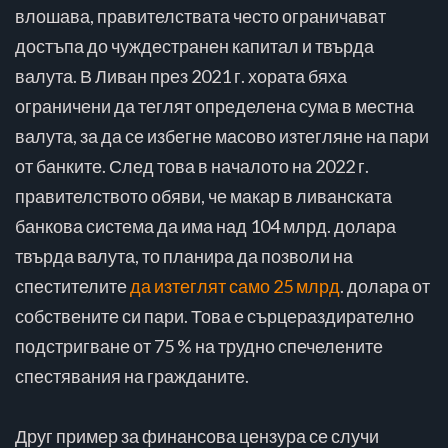
влошава, правителствата често ограничават
достъпа до чуждестранен капитал и твърда
валута. В Ливан през 2021 г. хората бяха
ограничени да теглят определена сума в местна
валута, за да се избегне масово изтегляне на пари
от банките. След това в началото на 2022 г.
правителството обяви, че макар в ливанската
банкова система да има над 104 млрд. долара
твърда валута, то планира да позволи на
спестителите
да изтеглят само 25 млрд
. долара от
собствените си пари. Това е сърцераздирателно
подстригване от 75 % на трудно спечелените
спестявания на гражданите.
Друг пример за финансова цензура се случи