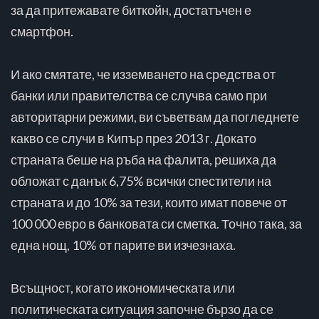
за да притежавате биткойн, достатъчен е
смартфон.
И ако смятате, че изземването на средства от
банки или правителства се случва само при
авторитарни режими, ви съветвам да погледнете
какво се случи в Кипър през 2013 г. Докато
страната беше на ръба на фалита, решиха да
обложат с данък 6,75% всички спестители на
страната и до 10% за тези, които имат повече от
100 000 евро в банковата си сметка. Точно така, за
една нощ, 10% от парите ви изчезнаха.
Всъщност, когато икономическата или
политическата ситуация започне бързо да се