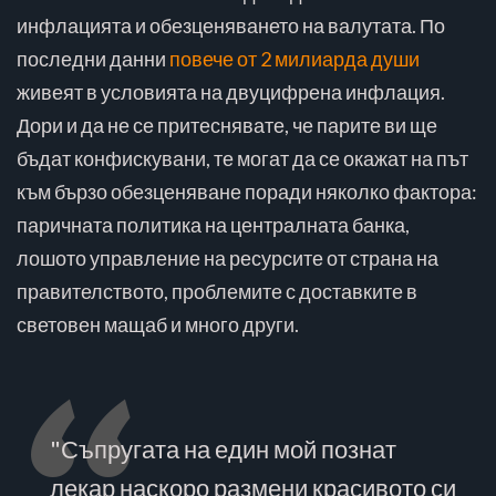
инфлацията и обезценяването на валутата. По
последни данни
повече от 2 милиарда души
живеят в условията на двуцифрена инфлация.
Дори и да не се притеснявате, че парите ви ще
бъдат конфискувани, те могат да се окажат на път
към бързо обезценяване поради няколко фактора:
паричната политика на централната банка,
лошото управление на ресурсите от страна на
правителството, проблемите с доставките в
световен мащаб и много други.
"Съпругата на един мой познат
лекар наскоро размени красивото си