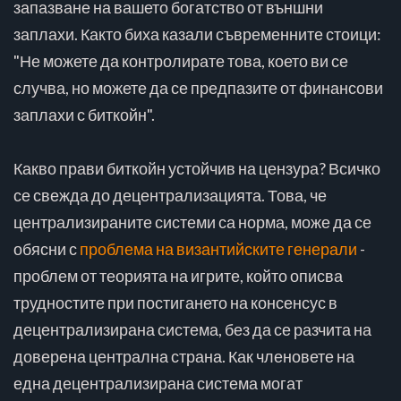
запазване на вашето богатство от външни
заплахи. Както биха казали съвременните стоици:
"Не можете да контролирате това, което ви се
случва, но можете да се предпазите от финансови
заплахи с биткойн".
Какво прави биткойн устойчив на цензура? Всичко
се свежда до децентрализацията. Това, че
централизираните системи са норма, може да се
обясни с
проблема на византийските генерали
-
проблем от теорията на игрите, който описва
трудностите при постигането на консенсус в
децентрализирана система, без да се разчита на
доверена централна страна. Как членовете на
една децентрализирана система могат