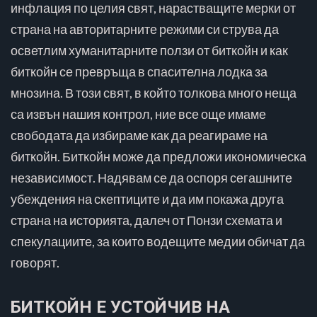
инфлация по целия свят, нарастващите мерки от
страна на авторитарните режими си струва да
осветлим хуманитарните ползи от биткойн и как
биткойн се превръща в спасителна лодка за
мнозина. В този свят, в който толкова много неща
са извън нашия контрол, ние все още имаме
свободата да избираме как да реагираме на
биткойн. Биткойн може да предложи икономическа
независимост. Надявам се да оспоря сегашните
убеждения на скептиците и да им покажа друга
страна на историята, далеч от Понзи схемата и
спекулациите, за които водещите медии обичат да
говорят.
БИТКОЙН Е УСТОЙЧИВ НА