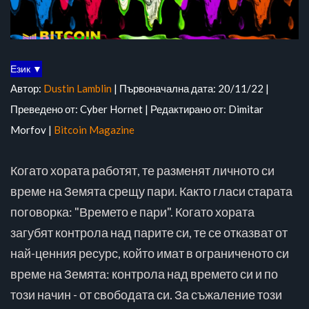
Език ▼
Автор:
Dustin Lamblin
| Първоначална дата: 20/11/22 |
Преведено от: Cyber Hornet | Редактирано от: Dimitar
Morfov |
Bitcoin Magazine
Когато хората работят, те разменят личното си
време на Земята срещу пари. Както гласи старата
поговорка: "Времето е пари". Когато хората
загубят контрола над парите си, те се отказват от
най-ценния ресурс, който имат в ограниченото си
време на Земята: контрола над времето си и по
този начин - от свободата си. За съжаление този