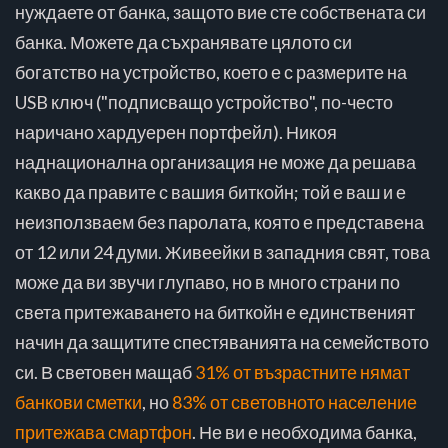
нуждаете от банка, защото вие сте собствената си
банка. Можете да съхранявате цялото си
богатство на устройство, което е с размерите на
USB ключ ("подписващо устройство", по-често
наричано хардуерен портфейл). Никоя
наднационална организация не може да решава
какво да правите с вашия биткойн; той е ваш и е
неизползваем без паролата, която е представена
от 12 или 24 думи. Живеейки в западния свят, това
може да ви звучи глупаво, но в много страни по
света притежаването на биткойн е единственият
начин да защитите спестяванията на семейството
си. В световен мащаб
31% от възрастните нямат
банкови сметки
, но
83% от световното население
притежава смартфон
. Не ви е необходима банка,