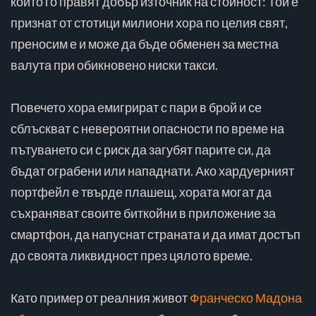
които го правят добър източник на стойност: Той е
признат от стотици милиони хора по целия свят,
преносим е и може да бъде обменен за местна
валута при обикновено ниски такси.
Повечето хора емигрират с пари в брой и се
сблъскват с невероятни опасности по време на
пътуването си с риск да загубят парите си, да
бъдат ограбени или нападнати. Ако хардуерният
портфейл е твърде плашещ, хората могат да
съхраняват своите биткойни в приложение за
смартфон, да напуснат страната и да имат достъп
до своята ликвидност през цялото време.
Като пример от реалния живот
Франческо Мадона