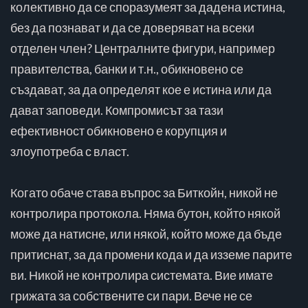
колективно да се споразумеят за дадена истина,
без да познават и да се доверяват на всеки
отделен член? Централните фигури, например
правителства, банки и т.н., обикновено се
създават, за да определят кое е истина или да
дават заповеди. Компромисът за тази
ефективност обикновено е корупция и
злоупотреба с власт.
Когато обаче става въпрос за Биткойн, никой не
контролира протокола. Няма бутон, който някой
може да натисне, или някой, който може да бъде
притиснат, за да промени кода и да изземе парите
ви. Никой не контролира системата. Вие имате
грижата за собствените си пари. Вече не се