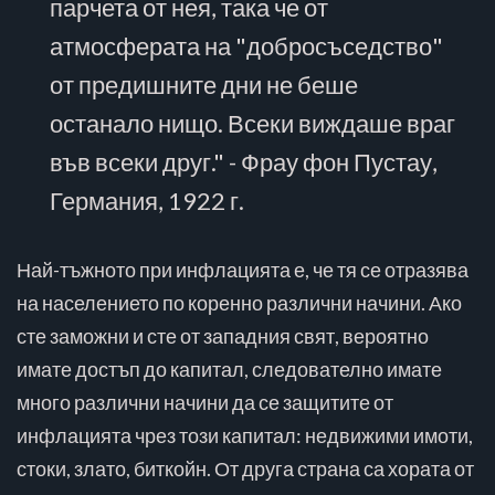
парчета от нея, така че от
атмосферата на "добросъседство"
от предишните дни не беше
останало нищо. Всеки виждаше враг
във всеки друг." - Фрау фон Пустау,
Германия, 1922 г.
Най-тъжното при инфлацията е, че тя се отразява
на населението по коренно различни начини. Ако
сте заможни и сте от западния свят, вероятно
имате достъп до капитал, следователно имате
много различни начини да се защитите от
инфлацията чрез този капитал: недвижими имоти,
стоки, злато, биткойн. От друга страна са хората от