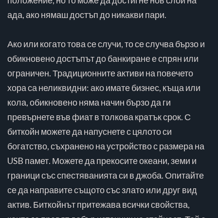
ада, ако нямаш достъп до никакви пари.
Ако или когато това се случи, то се случва бързо и
обикновено достъпът до банкиране е спрян или
ограничен. Традиционните активи на повечето
хора са неликвидни: ако имате бизнес, къща или
кола, обикновено няма начин бързо да ги
превърнете във фиат в толкова кратък срок. С
биткойн можете да напуснете с цялото си
богатство, съхранено на устройство с размера на
USB памет. Можете да прекосите океани, земи и
граници със спестяванията си в джоба. Опитайте
се да направите същото със злато или друг вид
актив. Биткойнът притежава всички свойства,