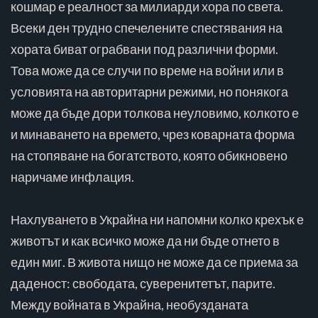
кошмар е реалност за милиарди хора по света.
Всеки ден трудно спечелените спестявания на
хората биват ограбвани под различни форми.
Това може да се случи по време на войни или в
условията на авторитарни режими, но понякога
може да бъде дори толкова неуловимо, колкото е
и минаването на времето, чрез коварната форма
на стопяване на богатството, която обикновено
наричаме инфлация.
Нахлуването в Украйна ни напомни колко крехък е
животът и как всичко може да ни бъде отнето в
един миг. В живота нищо не може да се приема за
даденост: свободата, суверенитетът, парите.
Между войната в Украйна, необузданата