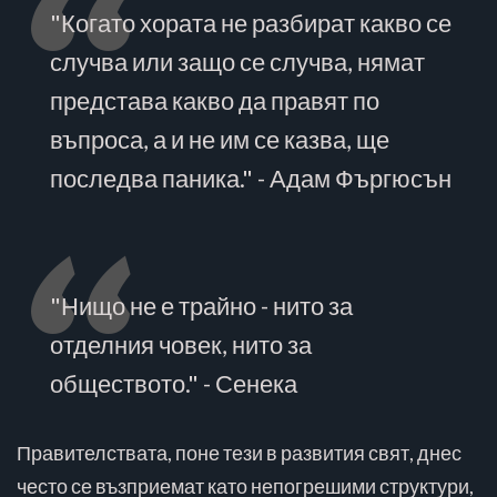
"Когато хората не разбират какво се
случва или защо се случва, нямат
представа какво да правят по
въпроса, а и не им се казва, ще
последва паника." - Адам Фъргюсън
"Нищо не е трайно - нито за
отделния човек, нито за
обществото." - Сенека
Правителствата, поне тези в развития свят, днес
често се възприемат като непогрешими структури,