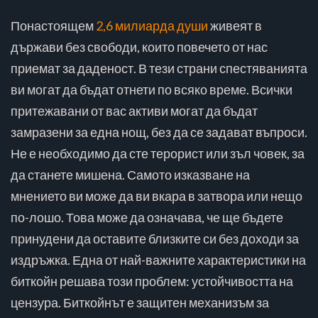
Понастоящем
2,6 милиарда души
живеят в
държави без свободи, които повечето от нас
приемат за даденост. В тези страни спестяванията
ви могат да бъдат отнети по всяко време. Всички
притежавани от вас активи могат да бъдат
замразени за една нощ, без да се задават въпроси.
Не е необходимо да сте терорист или зъл човек, за
да станете мишена. Самото изказване на
мнението ви може да ви вкара в затвора или нещо
по-лошо. Това може да означава, че ще бъдете
принудени да оставите близките си без доходи за
издръжка. Една от най-важните характеристики на
биткойн решава този проблем: устойчивостта на
цензура. Биткойнът е защитен механизъм за