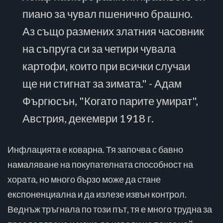
пиано за чувал пшенично брашно.
Аз също размених златния часовник
на съпруга си за четири чувала
картофи, които при всички случаи
ще ни стигнат за зимата." - Адам
Фъргюсън, "Когато парите умират",
Австрия, декември 1918 г.
Инфлацията е коварна. Тя започва с бавно
намаляване на покупателната способност на
хората, но много бързо може да стане
експоненциална и да излезе извън контрол.
Веднъж тръгнала по този път, тя е много трудна за