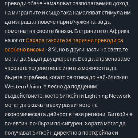
преводи обаче намаляват разполагаемия доход
на мигрантите и също така намаляват стимула им
да изпращат повече пари в чужбина, за да
помогнат на своите близки. В страните от Африка
на юг от
Сахара таксите за парични преводи са
особено високи
- 8 %, но в други части на света те
могат да бъдат двуцифрени. Без да споменаваме
часовете ходене пеша или възможността да
бъдете ограбени, когато се отива до най-близкия
Western Union, е лесно да подценим
въздействието, което биткойн и Lightning Network
могат да окажат върху развитието на
икономическата дейност в тези региони. Биткойн е
по-евтин, по-бърз и по-сигурен. Хората могат да
получават биткойн директно в портфейла си