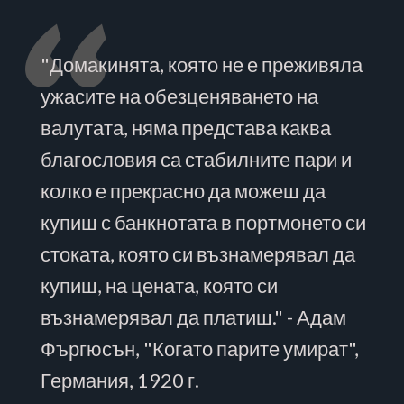
"Домакинята, която не е преживяла
ужасите на обезценяването на
валутата, няма представа каква
благословия са стабилните пари и
колко е прекрасно да можеш да
купиш с банкнотата в портмонето си
стоката, която си възнамерявал да
купиш, на цената, която си
възнамерявал да платиш." - Адам
Фъргюсън, "Когато парите умират",
Германия, 1920 г.