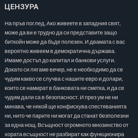
ЦЕНЗУРА
На пръв поглед, Ако живеете в западния свят,
може да ви е трудно да си представите защо
биткойн може да бъде полезен. И двамата с вас
вероятно живеем в демократична държава.
Имаме достъп до капитал и банкови услуги.
Докато си лягаме вечер, не е необходимо да се
чудим какво се случва с нашите евро и долари,
които се намират в банковата ни сметка, и да се
чудим дали са в безопасност. И през ум не ни
минава, че някой ще конфискува спестяванията
ни, нито че парите ни могат да станат безполезни
за една нощ. Всъщност огромното мнозинство от
хората всъщност не разбират как функционира