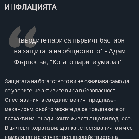
ИНФЛАЦИЯТА
"Твърдите пари са първият бастион
на защитата на обществото." - Адам
Фъргюсън, "Когато парите умират"
Защитата на богатството ви не означава само да
се уверите, че активите ви са в безопасност.
Спестяванията са единственият предпазен
механизъм, с който можете да се предпазите от
всякакви изненади, които животът ще ви поднесе.
В цял свят хората виждат как спестяванията им се
намаляват и стопяват под въздействието на