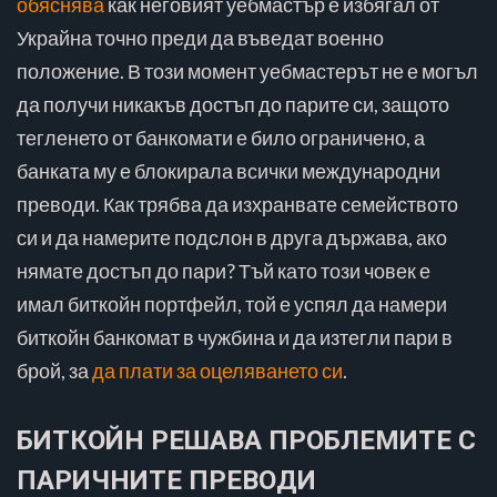
обяснява
как неговият уебмастър е избягал от
Украйна точно преди да въведат военно
положение. В този момент уебмастерът не е могъл
да получи никакъв достъп до парите си, защото
тегленето от банкомати е било ограничено, а
банката му е блокирала всички международни
преводи. Как трябва да изхранвате семейството
си и да намерите подслон в друга държава, ако
нямате достъп до пари? Тъй като този човек е
имал биткойн портфейл, той е успял да намери
биткойн банкомат в чужбина и да изтегли пари в
брой, за
да плати за оцеляването си
.
БИТКОЙН РЕШАВА ПРОБЛЕМИТЕ С
ПАРИЧНИТЕ ПРЕВОДИ