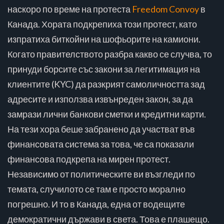
наскоро по време на протеста
Freedom Convoy
в
Канада. Хората подкрепиха този протест, като
изпратиха биткойни на шофьорите на камиони.
Когато правителството разбра какво се случва, то
принуди борсите със закони за легитимация на
клиентите (KYC) да разкрият самоличността зад
адресите и използва извънреден закон, за да
замрази лични банкови сметки и кредитни карти.
На тези хора беше забранено да участват във
финансовата система за това, че са показали
финансова подкрепа на мирен протест.
Независимо от политическите ви възгледи по
темата, случилото се там е просто морално
погрешно. И то в Канада, една от водещите
демократични държави в света. Това е плашещо.