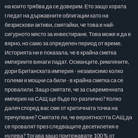
на които трябва да се доверим. Ето защо хората
гледат на държавните облигации като на
безрискови активи, смятайки, че това е най-
сигурното място за инвестиране. Това може и да е
вярно, но само за определен период от време.
Историята ни е показала, че в крайна сметка
империите винаги падат. Османците, римляните,
дори Британската империя - независимо колко
големи и мощни са били - в крайна сметка са се
провалили. Защо смятате, че за съвременната
империя на САЩ ще бъде по-различно? Колко
далеч според вас сме от критичната точка на
пречупване? Смятате ли, че вероятността САЩ да
се провалят през следващите десетилетия е
нулева? Тогава защо притежавате 100 % от