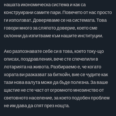
нашата икономическа система и как са
конструирани самите пари. Повечето от нас просто
ги използват. Доверяваме се на системата. Това
говори много за сляпото доверие, което сме
склонни да изпитваме към нашите институции.
Ако разпознавате себе си в това, което току-що
описах, поздравления, вече сте спечелили в
лотарията на живота. Разбираемо е, че когато
хората ви разказват за биткойн, вие се чудите как
тази нова валута може да бъде полезна. За ваше
щастие не сте част от огромното мнозинство от
световното население, за което подобен проблем
не им дава да спят през нощта.