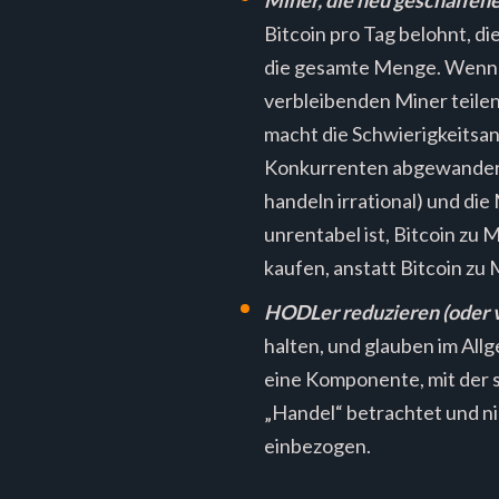
Bitcoin pro Tag belohnt, di
die gesamte Menge. Wenn de
verbleibenden Miner teilen
macht die Schwierigkeitsanp
Konkurrenten abgewandert s
handeln irrational) und di
unrentabel ist, Bitcoin zu 
kaufen, anstatt Bitcoin zu 
HODLer reduzieren (oder v
halten, und glauben im All
eine Komponente, mit der s
„Handel“ betrachtet und ni
einbezogen.