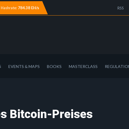
Hashrate:
784.38 EH/s
RSS
S
EVENTS & MAPS
BOOKS
MASTERCLASS
REGULATIO
s Bitcoin-Preises