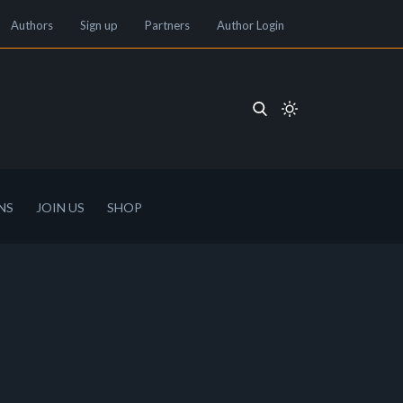
Authors
Sign up
Partners
Author Login
NS
JOIN US
SHOP