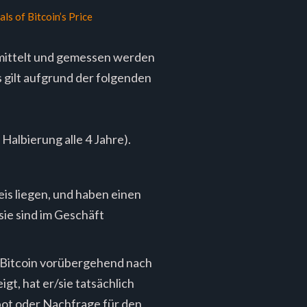
s of Bitcoin’s Price
ermittelt und gemessen werden
 gilt aufgrund der folgenden
Halbierung alle 4 Jahre).
eis liegen, und haben einen
sie sind im Geschäft
Bitcoin vorübergehend nach
t, hat er/sie tatsächlich
bot oder Nachfrage für den