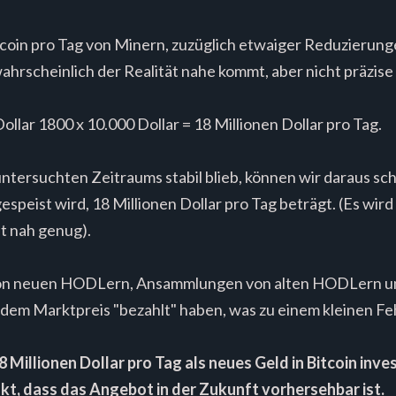
tcoin pro Tag von Minern, zuzüglich etwaiger Reduzier
 wahrscheinlich der Realität nahe kommt, aber nicht präzise 
llar 1800 x 10.000 Dollar = 18 Millionen Dollar pro Tag.
tersuchten Zeitraums stabil blieb, können wir daraus sch
gespeist wird, 18 Millionen Dollar pro Tag beträgt. (Es wir
st nah genug).
von neuen HODLern, Ansammlungen von alten HODLern un
dem Marktpreis "bezahlt" haben, was zu einem kleinen Feh
8 Millionen Dollar pro Tag als neues Geld in Bitcoin inve
t, dass das Angebot in der Zukunft vorhersehbar ist.