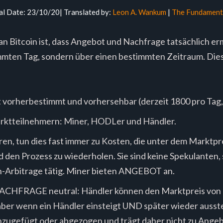
al Date: 23/10/20| Translated by:
Leon A. Wankum
|
The Fundamental
 an Bitcoin ist, dass Angebot und Nachfrage tatsächlich 
mmten Tag, sondern über einen bestimmten Zeitraum. Dies
t vorherbestimmt und vorhersehbar (derzeit 1800 pro Tag, 
Marktteilnehmern: Miner, HODLer und Händler.
ren, tun dies fast immer zu Kosten, die unter dem Marktpr
d den Prozess zu wiederholen. Sie sind keine Spekulanten, 
n-Arbitrage tätig. Miner bieten ANGEBOT an.
CHFRAGE neutral: Händler können den Marktpreis von 
ber wenn ein Händler einsteigt UND später wieder aussteig
inzugefügt oder abgezogen und trägt daher nicht zu Ange