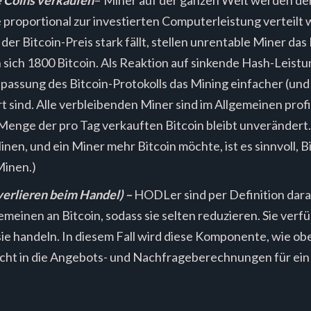
e proportional zur investierten Computerleistung verteilt 
r Bitcoin-Preis stark fällt, stellen unrentable Miner das 
 sich 1800 Bitcoin. Als Reaktion auf sinkende Hash-Leistu
assung des Bitcoin-Protokolls das Mining einfacher (und da
ind. Alle verbleibenden Miner sind im Allgemeinen profita
e Menge der pro Tag verkauften Bitcoin bleibt unveränder
Minen, und ein Miner mehr Bitcoin möchte, ist es sinnvoll, 
Minen.)
erlieren beim Handel) –
HODLer sind per Definition daran
gemeinen an Bitcoin, sodass sie selten reduzieren. Sie ver
ie handeln. In diesem Fall wird diese Komponente, wie oben
cht in die Angebots- und Nachfrageberechnungen für ein 