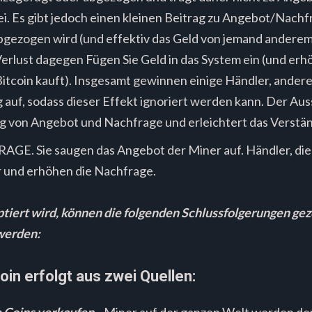
i. Es gibt jedoch einen kleinen Beitrag zu Angebot/Nachf
bgezogen wird (und effektiv das Geld von jemand anderem
 Verlust dagegen Fügen Sie Geld in das System ein (und e
itcoin kauft). Insgesamt gewinnen einige Händler, andere 
 auf, sodass dieser Effekt ignoriert werden kann. Der Au
 von Angebot und Nachfrage und erleichtert das Verständ
. Sie saugen das Angebot der Miner auf. Händler, die 
r und erhöhen die Nachfrage.
iert wird, können die folgenden Schlussfolgerungen gez
werden:
oin erfolgt aus zwei Quellen:
e Coins verkaufen
– Miner auf der ganzen Welt werden der