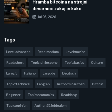
Hramba bitcoina na strojni
denarnici: zakaj in kako
Jul 03, 2026
Tags
Level:advanced
Read:medium
Level:novice
Read:short
Topic:philosophy
Topic:basics
Culture
Lang:it
Italiano
Lang:de
Deutsch
Topic:technical
Lang:en
Author:sinautoshi
Bitcoin
Beginner
Topic:economics
Read:long
Topic:opinion
Author:31febbraiomi