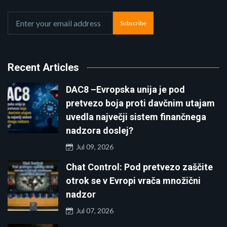
Subscribe
Recent Articles
DAC8 –Evropska unija je pod
pretvezo boja proti davčnim utajam
uvedla največji sistem finančnega
nadzora doslej?
Jul 09, 2026
Chat Control: Pod pretvezo zaščite
otrok se v Evropi vrača množični
nadzor
Jul 07, 2026