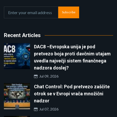
Subscribe
Recent Articles
DAC8 –Evropska unija je pod
pretvezo boja proti davčnim utajam
uvedla največji sistem finančnega
nadzora doslej?
Jul 09, 2026
Chat Control: Pod pretvezo zaščite
otrok se v Evropi vrača množični
nadzor
Jul 07, 2026