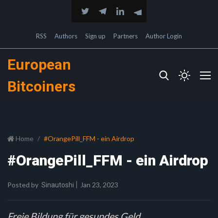
RSS
Authors
Sign up
Partners
Author Login
European
Bitcoiners
Home
#OrangePill_FFM - ein Airdrop
#OrangePill_FFM - ein Airdrop
Posted by
Jan 23, 2023
Sinautoshi
Freie Bildung für gesundes Geld.