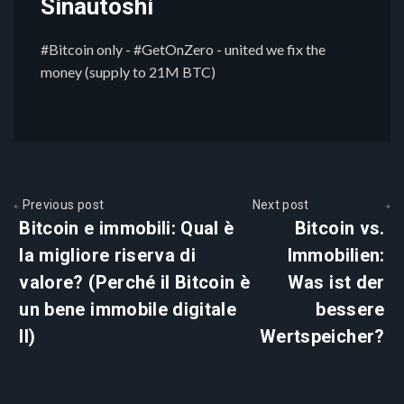
Sinautoshi
#Bitcoin only - #GetOnZero - united we fix the
money (supply to 21M BTC)
Previous post
Next post
Bitcoin e immobili: Qual è
Bitcoin vs.
la migliore riserva di
Immobilien:
valore? (Perché il Bitcoin è
Was ist der
un bene immobile digitale
bessere
II)
Wertspeicher?