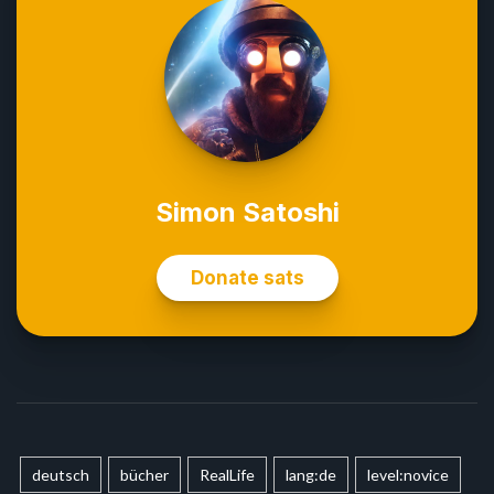
deutsch
bücher
RealLife
lang:de
level:novice