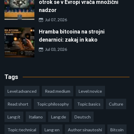
otrok se v Evropi vrača množični
nadzor
Jul 07, 2026
Hramba bitcoina na strojni
denarnici: zakaj in kako
Jul 03, 2026
Tags
Level:advanced
Read:medium
Level:novice
Read:short
Topic:philosophy
Topic:basics
Culture
Lang:it
Italiano
Lang:de
Deutsch
Topic:technical
Lang:en
Author:sinautoshi
Bitcoin