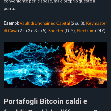
conveniente per le spese, ma è proprio questo il
punto.
Esempi:
Vault di Unchained Capital
(2 su 3),
Keymaster
di Casa
(2 su 3 e 3 su 5),
Specter
(DIY),
Electrum
(DIY).
Portafogli Bitcoin caldi e