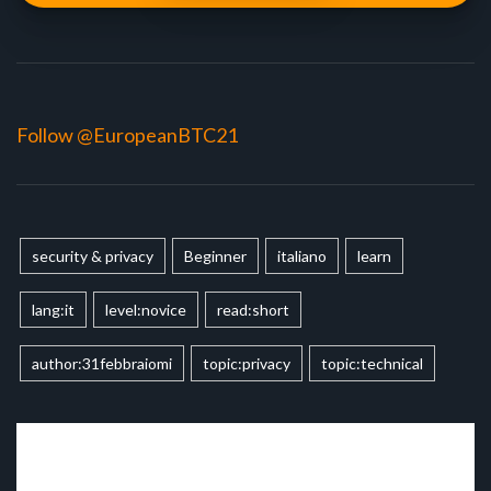
Follow @EuropeanBTC21
security & privacy
Beginner
italiano
learn
lang:it
level:novice
read:short
author:31febbraiomi
topic:privacy
topic:technical