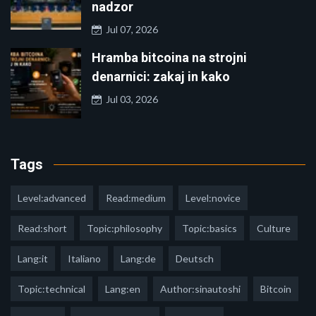
nadzor
Jul 07, 2026
Hramba bitcoina na strojni
denarnici: zakaj in kako
Jul 03, 2026
Tags
Level:advanced
Read:medium
Level:novice
Read:short
Topic:philosophy
Topic:basics
Culture
Lang:it
Italiano
Lang:de
Deutsch
Topic:technical
Lang:en
Author:sinautoshi
Bitcoin