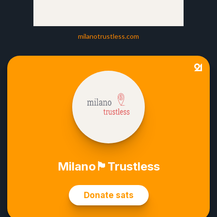
milanotrustless.com