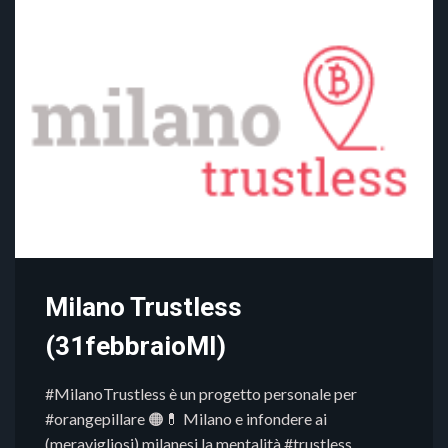
Milano Trustless
(31febbraioMI)
#MilanoTrustless è un progetto personale per
#orangepillare 🟠💊 Milano e infondere ai
(meravigliosi) milanesi la mentalità #trustless