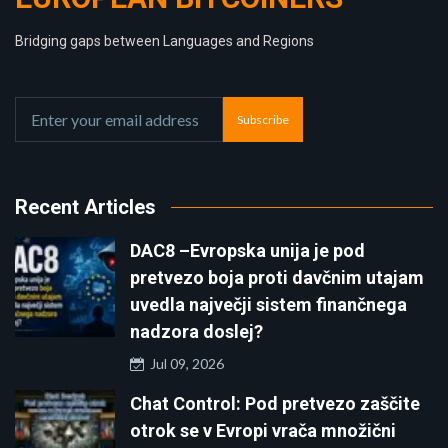
Bridging gaps between Languages and Regions
Subscribe
Recent Articles
DAC8 –Evropska unija je pod
pretvezo boja proti davčnim utajam
uvedla največji sistem finančnega
nadzora doslej?
Jul 09, 2026
Chat Control: Pod pretvezo zaščite
otrok se v Evropi vrača množični