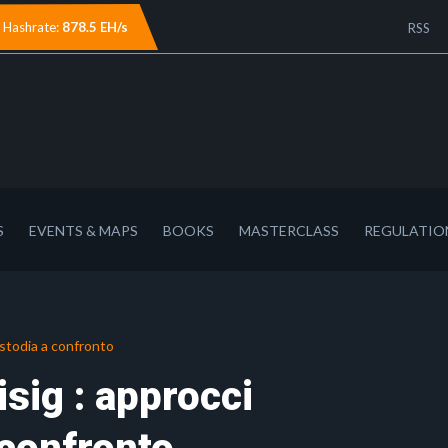
Hashrate:
878.5 EH/s
RSS
S
EVENTS & MAPS
BOOKS
MASTERCLASS
REGULATIO
custodia a confronto
isig : approcci