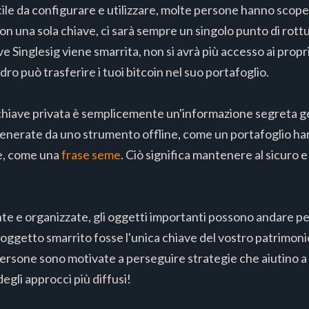
le da configurare e utilizzare, molte persone hanno scope
Con una sola chiave, ci sarà sempre un singolo punto di rott
ve Singlesig viene smarrita, non si avrà più accesso ai propr
dro può trasferire i tuoi bitcoin nel suo portafoglio.
 chiave privata è semplicemente un'informazione segreta g
generate da uno strumento offline, come un portafoglio 
e, come una
frase seme
. Ciò significa mantenere al sicuro e
e e organizzate, gli oggetti importanti possono andare pers
 l'oggetto smarrito fosse l'unica chiave del vostro patrimoni
ersone sono motivate a perseguire strategie che aiutino a
egli approcci più diffusi!