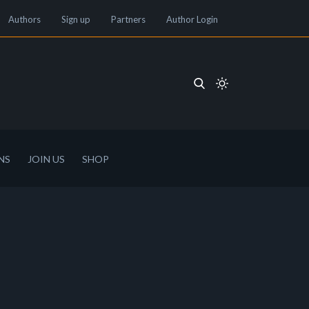
Authors
Sign up
Partners
Author Login
NS
JOIN US
SHOP