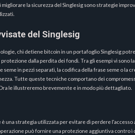
 di migliorare la sicurezza del Singlesig sono strategie impr
izzati.
visate del Singlesig
ologie, chi detiene bitcoin in un portafoglio Singlesig pot
rotezione dalla perdita dei fondi. Tra gli esempi vi sono la
e seme in pezzi separati, la codifica della frase seme o la cr
icchezza. Tutte queste tecniche comportano dei compromess
Ora le illustreremo brevemente e in modo più dettagliato.
è una strategia utilizzata per evitare di perdere l'accesso a
perazione può fornire una protezione aggiuntiva contro i di