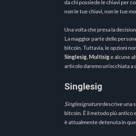
da chi possiede le chiavi per co
non le tue chiavi, non le tue m
Una volta che presa la decision
La maggior parte delle persone
bitcoin. Tuttavia, le opzioni no
Singlesig
,
Multisig
e alcune al
articolo daremo un'occhiata a 
Singlesig
Singlesignature
descrive una st
bitcoin. È il metodo più antico 
è attualmente detenuta in qu