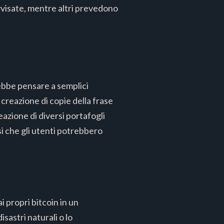
ovvisate, mentre altri prevedono
rebbe pensare a semplici
 creazione di copie della frase
eazione di diversi portafogli
i che gli utenti potrebbero
i propri bitcoin in un
sastri naturali o lo