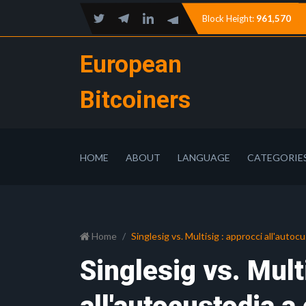
Block Height:
961,570
European
Bitcoiners
HOME
ABOUT
LANGUAGE
CATEGORIE
Home
Singlesig vs. Multisig : approcci all'auto
Singlesig vs. Mult