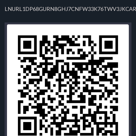
LNURL1DP68GURN8GHJ7CNFW33K76TWV3JKCAR