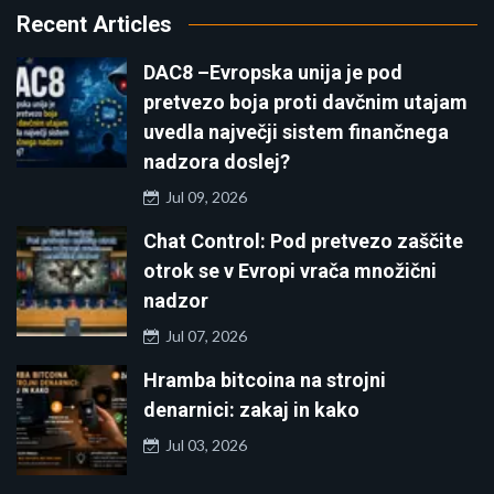
Recent Articles
DAC8 –Evropska unija je pod
pretvezo boja proti davčnim utajam
uvedla največji sistem finančnega
nadzora doslej?
Jul 09, 2026
Chat Control: Pod pretvezo zaščite
otrok se v Evropi vrača množični
nadzor
Jul 07, 2026
Hramba bitcoina na strojni
denarnici: zakaj in kako
Jul 03, 2026