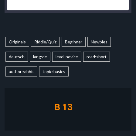
Originals
Riddle/Quiz
Beginner
Newbies
deutsch
lang:de
level:novice
read:short
author:rabbit
topic:basics
B 13