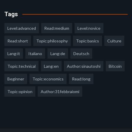
Tags
Level:advanced
Read:medium
Level:novice
Read:short
Topic:philosophy
Topic:basics
Culture
Lang:it
Italiano
Lang:de
Deutsch
Topic:technical
Lang:en
Author:sinautoshi
Bitcoin
Beginner
Topic:economics
Read:long
Topic:opinion
Author:31febbraiomi