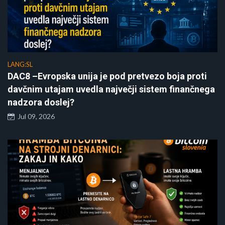
LANG:SL
DAC8 –Evropska unija je pod pretvezo boja proti
davčnim utajam uvedla največji sistem finančnega
nadzora doslej?
Jul 09, 2026