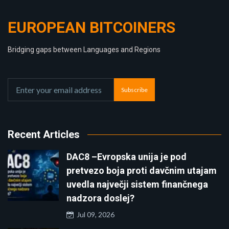
EUROPEAN BITCOINERS
Bridging gaps between Languages and Regions
Subscribe
Recent Articles
DAC8 –Evropska unija je pod
pretvezo boja proti davčnim utajam
uvedla največji sistem finančnega
nadzora doslej?
Jul 09, 2026