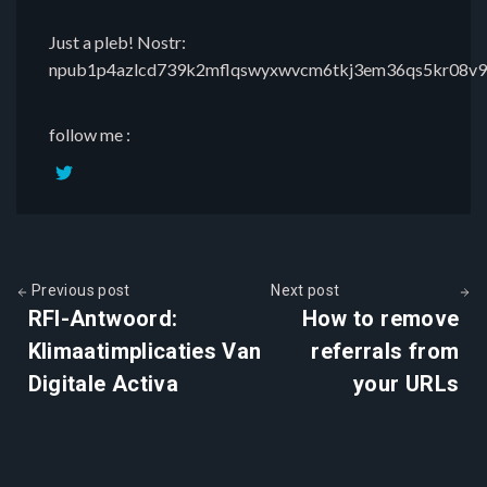
Just a pleb! Nostr:
npub1p4azlcd739k2mflqswyxwvcm6tkj3em36qs5kr08v9
follow me :
Previous post
Next post
RFI-Antwoord:
How to remove
Klimaatimplicaties Van
referrals from
Digitale Activa
your URLs