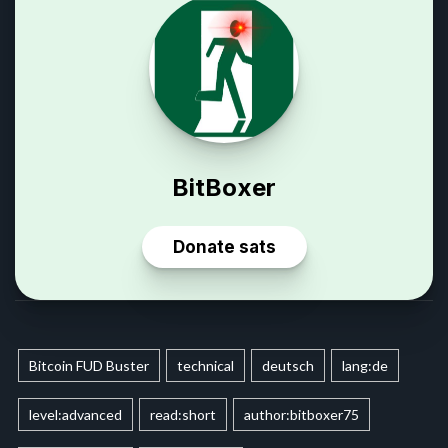
Bitcoin FUD Buster
technical
deutsch
lang:de
level:advanced
read:short
author:bitboxer75