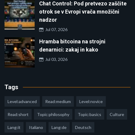
Chat Control: Pod pretvezo zaščite
otrok se v Evropi vrača množični
nadzor
Jul 07, 2026
Hramba bitcoina na strojni
denarnici: zakaj in kako
Jul 03, 2026
Tags
Level:advanced
Read:medium
Level:novice
Read:short
Topic:philosophy
Topic:basics
Culture
Lang:it
Italiano
Lang:de
Deutsch