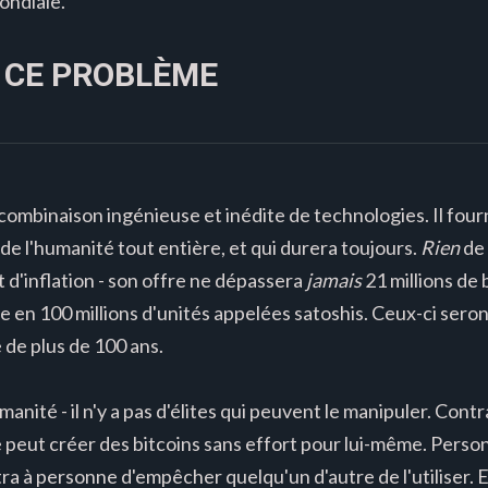
ondiale.
 CE PROBLÈME
combinaison ingénieuse et inédite de technologies. Il fourn
de l'humanité tout entière, et qui durera toujours.
Rien
de 
 d'inflation - son offre ne dépassera
jamais
21 millions de
le en 100 millions d'unités appelées satoshis. Ceux-ci seron
e de plus de 100 ans.
manité - il n'y a pas d'élites qui peuvent le manipuler. Con
 peut créer des bitcoins sans effort pour lui-même. Perso
ttra à personne d'empêcher quelqu'un d'autre de l'utiliser. 