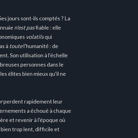
 Ses jours sont-ils comptés ? La
onnaie
n'est pas
fiable : elle
économiques
volatils
qui
pas à
toute
l'humanité : de
t. Son utilisation à l'échelle
mbreuses personnes dans le
es élites bien mieux qu'il ne
r
perdent rapidement leur
vernements a échoué à chaque
ère et revenir à l'époque où
bien trop lent, difficile et