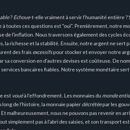
iable
?
Echoue
-t-elle vraiment à servir l'humanité entière ?
nse à toutes ces questions est "oui". Premièrement, notre m
se de l'inflation. Nous traversons également des cycles 
is, la richesse et la stabilité. Ensuite, notre argent ne sert 
rent des frais
excessifs
pour stocker et envoyer notre argen
car sa conversion en d'autres devises est coûteuse. De no
 services bancaires fiables. Notre système monétaire sert l
re est
voué
à l'effondrement. Les monnaies du
monde entie
u long de l'histoire, la monnaie papier
décrétée
par les gou
ce. Et malheureusement, nous ne pouvons pas revenir en arri
 tout simplement pas à l'abri des saisies, et son transport est 