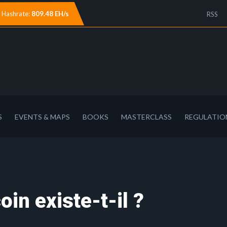
Hashrate:
809.48 EH/s
RSS
S
EVENTS & MAPS
BOOKS
MASTERCLASS
REGULATIO
oin existe-t-il ?