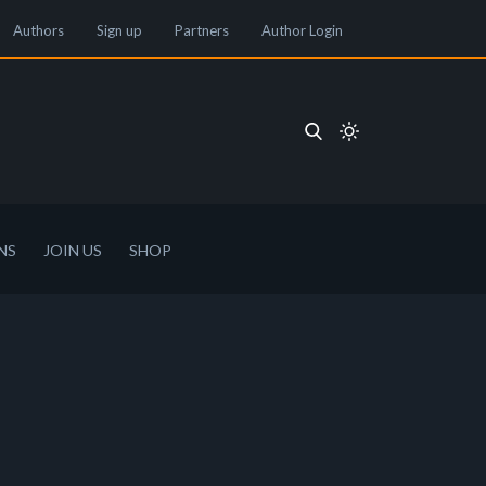
Authors
Sign up
Partners
Author Login
NS
JOIN US
SHOP