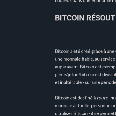
coûteux dans une économie m
BITCOIN RÉSOUT
Bitcoin a été créé grâce à une 
une monnaie fiable, au service 
auparavant. Bitcoin est exempt
pièce/jeton/bitcoin est divisib
et inaltérable - sur une périod
Bitcoin est destiné à
toute
l'hu
monnaie actuelle, personne ne
d'utiliser Bitcoin - il ne perme