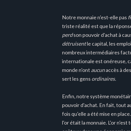
Notre monnaie n'est-elle pas
f
triste réalité est que la répo
perd
son pouvoir d'achat à cau
détruisent
le capital, les emplo
nombreux intermédiaires factu
internationale est onéreuse, 
monde n'ont
aucun
accès à des
sert les gens
ordinaires.
Enfin, notre système monétai
pouvoir d'achat. En fait, tout a
fois qu'elle a été mise en pla
l'or était la monnaie. L'or n'est