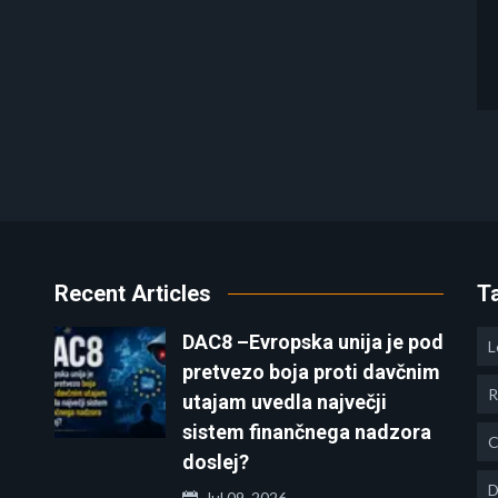
Recent Articles
T
DAC8 –Evropska unija je pod
L
pretvezo boja proti davčnim
R
utajam uvedla največji
sistem finančnega nadzora
C
doslej?
D
Jul 09, 2026