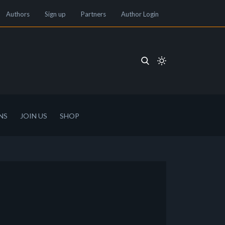
Authors
Sign up
Partners
Author Login
NS
JOIN US
SHOP