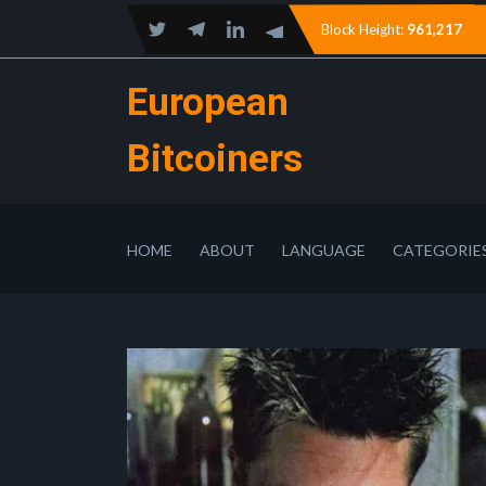
Block Height:
961,217
European
Bitcoiners
HOME
ABOUT
LANGUAGE
CATEGORIE