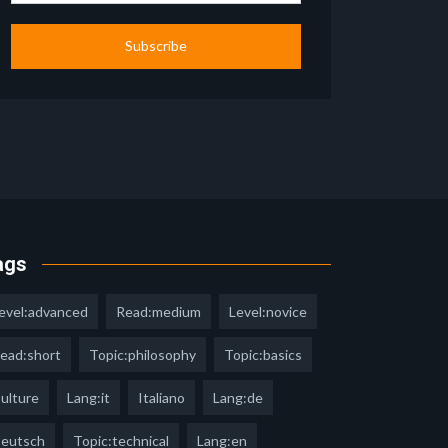
Subscribe
ags
evel:advanced
Read:medium
Level:novice
ead:short
Topic:philosophy
Topic:basics
ulture
Lang:it
Italiano
Lang:de
eutsch
Topic:technical
Lang:en