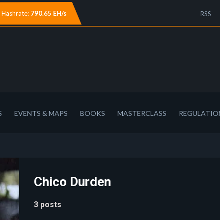
Hashrate:
790.65 EH/s
RSS
S
EVENTS & MAPS
BOOKS
MASTERCLASS
REGULATIO
Chico Durden
3 posts