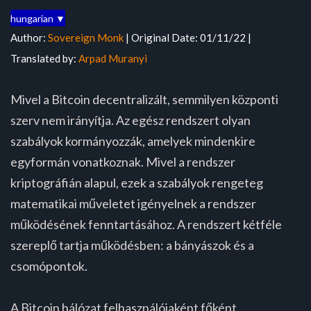
hungarian ▼
Author:
Sovereign Monk
| Original Date: 01/11/22 |
Translated by:
Arpad Muranyi
Mivel a Bitcoin decentralizált, semmilyen központi
szerv nem irányítja. Az egész rendszert olyan
szabályok kormányozzák, amelyek mindenkire
egyformán vonatkoznak. Mivel a rendszer
kriptográfián alapul, ezek a szabályok rengeteg
matematikai műveletet igényelnek a rendszer
működésének fenntartásához. A rendszert kétféle
szereplő tartja működésben: a bányászok és a
csomópontok.
A Bitcoin hálózat felhasználójaként főként