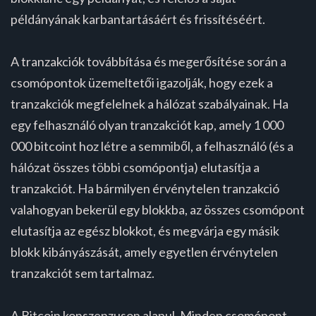
példányának karbantartásáért és frissítéséért.
A tranzakciók továbbítása és megerősítése során a
csomópontok üzemeltetői igazolják, hogy ezek a
tranzakciók megfelelnek a hálózat szabályainak. Ha
egy felhasználó olyan tranzakciót kap, amely 1 000
000 bitcoint hoz létre a semmiből, a felhasználó (és a
hálózat összes többi csomópontja) elutasítja a
tranzakciót. Ha bármilyen érvénytelen tranzakció
valahogyan bekerül egy blokkba, az összes csomópont
elutasítja az egész blokkot, és megvárja egy másik
blokk kibányászását, amely egyetlen érvénytelen
tranzakciót sem tartalmaz.
A Bitcoin konszenzuson alapul. Minden csomópont