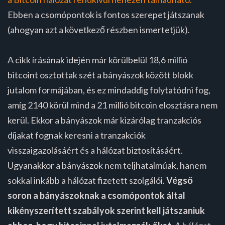
Ebben a csomópontok is fontos szerepet játszanak
(ahogyan azt a következő részben ismertetjük).
A cikk írásának idején már körülbelül 18,6 millió
bitcoint osztottak szét a bányászok között blokk
jutalom formájában, és ez mindaddig folytatódni fog,
amíg 2140 körül mind a 21 millió bitcoin elosztásra nem
kerül. Ekkor a bányászok már kizárólag tranzakciós
díjakat fognak keresni a tranzakciók
visszaigazolásáért és a hálózat biztosításáért.
Ugyanakkor a bányászok nem teljhatalmúak, hanem
sokkal inkább a hálózat fizetett szolgálói.
Végső
soron a bányászoknak a csomópontok által
kikényszerített szabályok szerint kell játszaniuk