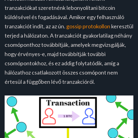
tranzakciókat szeretnénk lebonyolítani bitcoin
küldésével és fogadásával. Amikor egy felhasználó
tranzakciót indít, az az ún.
gossip protokollon
keresztül
terjed a hálózaton. A tranzakciót gyakorlatilag néhány
csomóponthoz továbbítják, amelyek megvizsgálják,
hogy érvényes-e, majd továbbítják további
csomópontokhoz, és ez addig folytatódik, amíg a
hálózathoz csatlakozott összes csomópont nem
értesül a függőben lévő tranzakcióról.