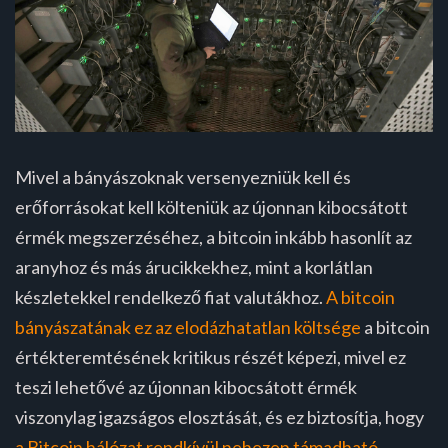
Mivel a bányászoknak versenyezniük kell és
erőforrásokat kell költeniük az újonnan kibocsátott
érmék megszerzéséhez, a bitcoin inkább hasonlít az
aranyhoz és más árucikkekhez, mint a korlátlan
készletekkel rendelkező fiat valutákhoz.
A bitcoin
bányászatának ez az elodázhatatlan költsége
a bitcoin
értékteremtésének kritikus részét képezi, mivel ez
teszi lehetővé az újonnan kibocsátott érmék
viszonylag igazságos elosztását, és ez biztosítja, hogy
a Bitcoin hálózat rendkívül nehezen támadható.