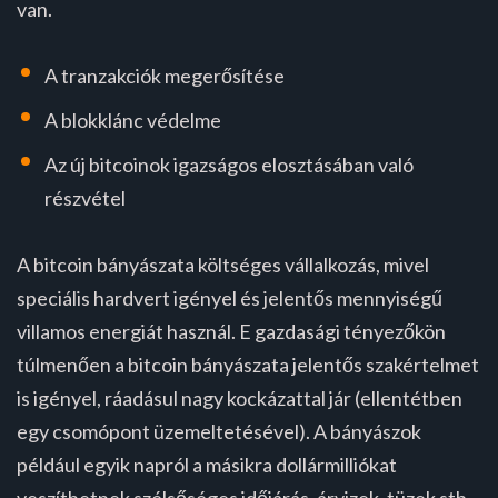
van.
A tranzakciók megerősítése
A blokklánc védelme
Az új bitcoinok igazságos elosztásában való
részvétel
A bitcoin bányászata költséges vállalkozás, mivel
speciális hardvert igényel és jelentős mennyiségű
villamos energiát használ. E gazdasági tényezőkön
túlmenően a bitcoin bányászata jelentős szakértelmet
is igényel, ráadásul nagy kockázattal jár (ellentétben
egy csomópont üzemeltetésével). A bányászok
például egyik napról a másikra dollármilliókat
veszíthetnek szélsőséges időjárás, árvizek, tüzek stb.