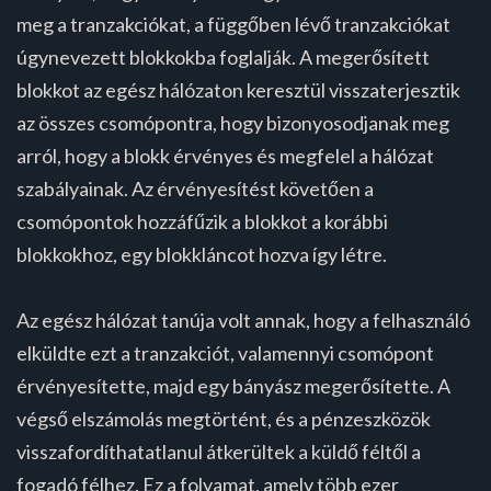
meg a tranzakciókat, a függőben lévő tranzakciókat
úgynevezett blokkokba foglalják. A megerősített
blokkot az egész hálózaton keresztül visszaterjesztik
az összes csomópontra, hogy bizonyosodjanak meg
arról, hogy a blokk érvényes és megfelel a hálózat
szabályainak. Az érvényesítést követően a
csomópontok hozzáfűzik a blokkot a korábbi
blokkokhoz, egy blokkláncot hozva így létre.
Az egész hálózat tanúja volt annak, hogy a felhasználó
elküldte ezt a tranzakciót, valamennyi csomópont
érvényesítette, majd egy bányász megerősítette. A
végső elszámolás megtörtént, és a pénzeszközök
visszafordíthatatlanul átkerültek a küldő féltől a
fogadó félhez. Ez a folyamat, amely több ezer