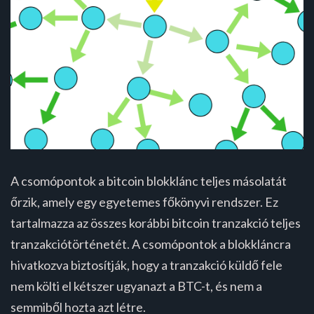
A csomópontok a bitcoin blokklánc teljes másolatát
őrzik, amely egy egyetemes főkönyvi rendszer. Ez
tartalmazza az összes korábbi bitcoin tranzakció teljes
tranzakciótörténetét. A csomópontok a blokkláncra
hivatkozva biztosítják, hogy a tranzakció küldő fele
nem költi el kétszer ugyanazt a BTC-t, és nem a
semmiből hozta azt létre.