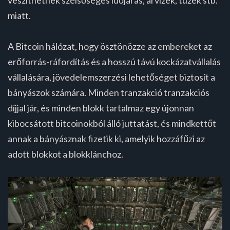
miatt.
A Bitcoin hálózat, hogy ösztönözze az embereket az
erőforrás-ráfordítás és a hosszú távú kockázatvállalás
vállalására, jövedelemszerzési lehetőséget biztosít a
bányászok számára. Minden tranzakció tranzakciós
díjjal jár, és minden blokk tartalmaz egy újonnan
kibocsátott bitcoinokból álló juttatást, és mindkettőt
annak a bányásznak fizetik ki, amelyik hozzáfűzi az
adott blokkot a blokklánchoz.