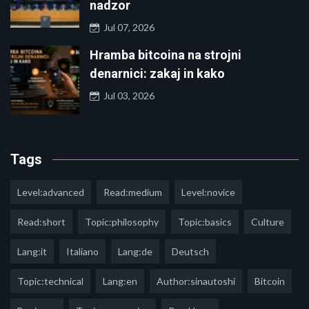
nadzor
Jul 07, 2026
Hramba bitcoina na strojni
denarnici: zakaj in kako
Jul 03, 2026
Tags
Level:advanced
Read:medium
Level:novice
Read:short
Topic:philosophy
Topic:basics
Culture
Lang:it
Italiano
Lang:de
Deutsch
Topic:technical
Lang:en
Author:sinautoshi
Bitcoin