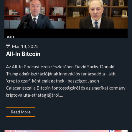
Mar 14, 2025
All-In Bitcoin
Az All-In Podcast ezen részletében David Sacks, Donald
Trump adminisztrációjának innovációs tanácsadója - akit
"crypto czar"-ként emlegetnek - beszélget Jason
Calacanisszal a Bitcoin fontosságáról és az amerikai kormány
kriptovaluta-stratégiájáról....
Read More