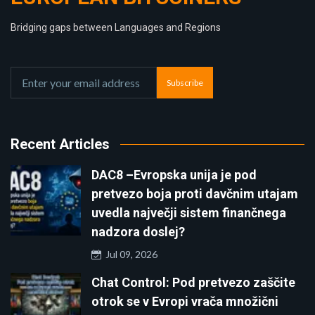
Bridging gaps between Languages and Regions
Subscribe
Recent Articles
DAC8 –Evropska unija je pod
pretvezo boja proti davčnim utajam
uvedla največji sistem finančnega
nadzora doslej?
Jul 09, 2026
Chat Control: Pod pretvezo zaščite
otrok se v Evropi vrača množični