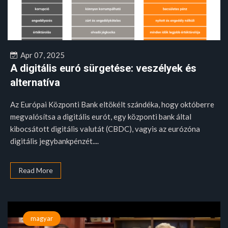
Apr 07, 2025
A digitális euró sürgetése: veszélyek és
alternatíva
Az Európai Központi Bank eltökélt szándéka, hogy októberre
megvalósítsa a digitális eurót, egy központi bank által
kibocsátott digitális valutát (CBDC), vagyis az eurózóna
digitális jegybankpénzét....
Read More
magyar