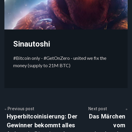
Sinautoshi
#Bitcoin only - #GetOnZero - united we fix the
money (supply to 21M BTC)
Previous post
Next post
Hyperbitcoinisierung: Der
Das Märchen
Gewinner bekommt alles
vom